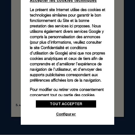
Accepter les cookies techniques
Le présent site Internet utilise des cookies et
technologies similaires pour garantir le bon
fonctionnement du Site et la bonne
prestation des services ici proposes. Nous
utilisons également divers services Google y
compris la personnalisation des annonces
(pour plus d'informations, veuillez consulter
le
site Confidentialité et conditions
d'utilisation de Google
) ainsi que nos propres
cookies analytiques et ceux de tiers afin de
comprendre et d'améliorer l'expérience de
navigation de l'utilisateur, et d'envoyer des
supports publicitaires correspondant aux
préférences affichées lors de la navigation.
Pour modifier ou retirer votre consentement
concernant tout ou partie des cookies,
cliquez sur « Configurer » ou consultez notre
TOUT ACCEPTER
politique des cookies
pour obtenir plus
d’informations.
Configurer
En cliquant sur « Tout accepter », vous
donnez votre consentement pour l’utilisation
des cookies susmentionnés