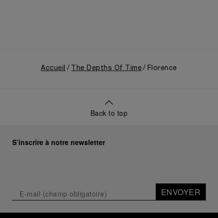
En cliquant sur « Tout refuser », vous
donnez votre consentement uniquement
pour l’utilisation des cookies techniques.
Accueil
The Depths Of Time
Florence
Back to top
S’inscrire à notre newsletter
ENVOYER