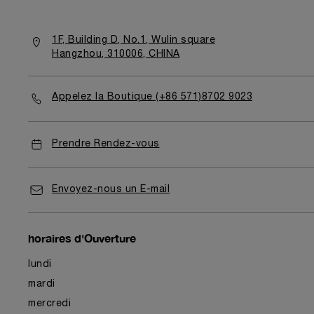
1F, Building D, No.1, Wulin square
Hangzhou, 310006, CHINA
Appelez la Boutique (+86 571)8702 9023
Prendre Rendez-vous
Envoyez-nous un E-mail
horaires d'Ouverture
lundi
mardi
mercredi