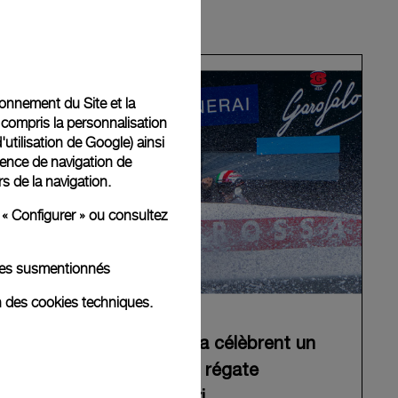
tionnement du Site et la
 compris la personnalisation
d'utilisation de Google
) ainsi
ience de navigation de
rs de la navigation.
 « Configurer » ou consultez
kies susmentionnés
n des cookies techniques.
Panerai et Luna Rossa célèbrent un
début triomphant à la régate