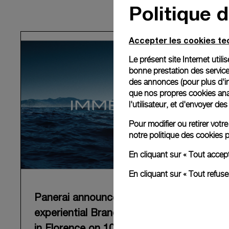
Politique 
Accepter les cookies t
Le présent site Internet util
bonne prestation des service
des annonces (pour plus d'in
que nos propres cookies anal
l'utilisateur, et d'envoyer d
Pour modifier ou retirer vot
notre
politique des cookies
p
En cliquant sur « Tout accep
En cliquant sur « Tout refus
Panerai announces “Immersion”, an
experiential Brand exhibition opening