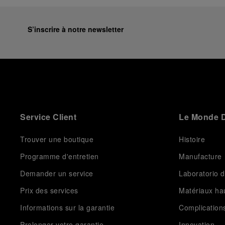
equipment for contemporary adventures.”
Ten years after the acclaimed ‘Dive Into Time’
exhibition at the Museo Marino Marini in 2016,
S’inscrire à notre newsletter
Panerai returns to this Florentine landmark to unveil a
new look at its legendary history.
Renowned for its blend of historical architecture and
contemporary artistic expression, Museo Marino
Marini will once again host Panerai in its crypt, a
fitting backdrop for the brand’s journey through time
and ocean depths.
Service Client
Le Monde D
Depicting a modern portrait of the brand’s spirit, the
exhibition offers a pivotal introduction to the origins
of the Family business that would become an icon of
Trouver une boutique
Histoire
21st century watchmaking. Visitors will discover how,
Programme d'entretien
Manufacture
here in Florence from 1860, the Panerai family
developed across generations two parallel
Demander un service
Laboratorio d
businesses: the boutique “Orologeria Svizzera”, a
point of reference for watchmaking culture in the
Prix des services
Matériaux h
city, and the “G.Panerai & Figlio” Company, where
Informations sur la garantie
Complication
professional instruments were created for the Italian
Navy. From this partnership, a method shaped by real
Prolonger votre garantie
Innovation