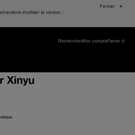
Fermer ✕
mandons d'utiliser la version :
Rechercher
Mon compte
Panier
0
r Xinyu
utique