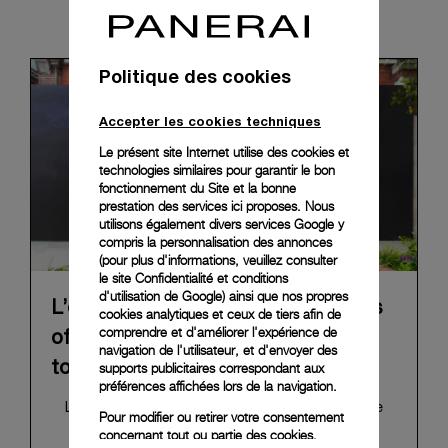
News & Events
Politique des cookies
Accepter les cookies techniques
Le présent site Internet utilise des cookies et
technologies similaires pour garantir le bon
fonctionnement du Site et la bonne
prestation des services ici proposes. Nous
utilisons également divers services Google y
compris la personnalisation des annonces
(pour plus d'informations, veuillez consulter
le
site Confidentialité et conditions
d'utilisation de Google
) ainsi que nos propres
L’exposition itinérante « The Depths
cookies analytiques et ceux de tiers afin de
comprendre et d'améliorer l'expérience de
of Time » de Panerai achève sa
navigation de l'utilisateur, et d'envoyer des
tournée à Taipei
supports publicitaires correspondant aux
préférences affichées lors de la navigation.
L’exposition « The Depths of Time », qui retrace
Pour modifier ou retirer votre consentement
l'histoire de Panerai, a conclu sa tournée
concernant tout ou partie des cookies,