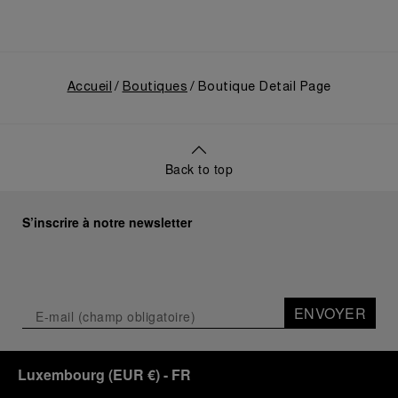
usage civil, et sur son développement ultérieur
après l’acquisition par le groupe Richemont en 1997.
Accueil
Boutiques
Boutique Detail Page
Back to top
S’inscrire à notre newsletter
ENVOYER
Luxembourg
(
EUR €
)
- FR