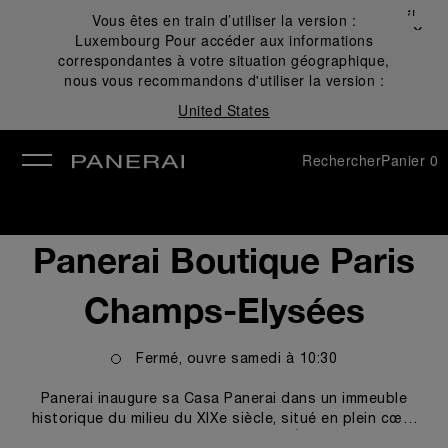
Fermer
Vous êtes en train d’utiliser la version :
✕
Luxembourg
Pour accéder aux informations
mer
correspondantes à votre situation géographique,
nous vous recommandons d'utiliser la version :
United States
Rechercher
Panier
0
Panerai Boutique Paris
Champs-Elysées
Fermé, ouvre
samedi
à
10:30
Panerai inaugure sa Casa Panerai dans un immeuble
historique du milieu du XIXe siècle, situé en plein cœur
de Paris, au 120 avenue des Champs-Élysées. Inspirée à