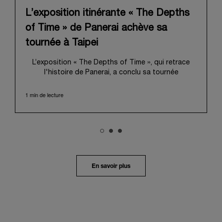
L’exposition itinérante « The Depths
of Time » de Panerai achève sa
tournée à Taipei
L’exposition « The Depths of Time », qui retrace
l'histoire de Panerai, a conclu sa tournée
internationale à Taipei. Du 12 au 15 juin 2026, les
visiteurs ont pu venir l’admirer dans le Huashan
1 min de lecture
1914 Creative Park, bâtiment d’importance
historique. Fort d'une histoire séculaire, ce lieu
symbolique offrait une toile de fond pittoresque,
mêlant harmonieusement le patrimoine local au
profond récit de Panerai.
Dans un voyage en immersion au cœur de l’héritage
unique de la Maison, l’exposition retraçait son
En savoir plus
évolution depuis ses origines en tant que
fournisseur de la Marine Militaire Italienne au début
des années 1910. Elle revenait notamment sur le
virage pris en 1993, avec la présentation au grand
public de ses innovations militaires à travers sa
toute première collection Luminor adaptée à un