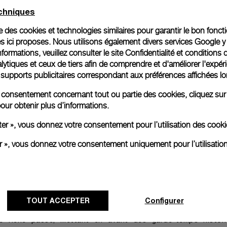
echniques
ise des cookies et technologies similaires pour garantir le bon fonc
s ici proposes. Nous utilisons également divers services Google y
formations, veuillez consulter le
site Confidentialité et conditions 
accueillir les visiteurs dans notre nouvelle Casa Panerai à
ytiques et ceux de tiers afin de comprendre et d'améliorer l'expér
lysées, qui renforce notre présence dans la capitale franç
es supports publicitaires correspondant aux préférences affichées lo
atant de 1862, il s’agit de notre plus grande boutique en Franc
e a fait l’objet d'une rénovation et d’une restauration méticul
re consentement concernant tout ou partie des cookies, cliquez sur
t éléments modernes. Cette fusion crée un espace qui hono
our obtenir plus d’informations.
résent.
ter », vous donnez votre consentement pour l’utilisation des coo
clients et aux passionnés de s'immerger dans notre univer
 maison, où chaque visiteur devient partie intégrante de not
er », vous donnez votre consentement uniquement pour l’utilisatio
 tradition et innovation. Grâce à ses caractéristiques et à s
un espace dynamique pour interagir et découvrir notre héritage.
ginale, nos vitrines sont dépourvues d’articles afin d'encourag
arrivée, les clients bénéficient d'une attention personnalisé
TOUT ACCEPTER
Configurer
rs dans l'une des cinq suites exclusives. Ces espaces com
VIP, dotée d’un décor élégant inspiré de la mer, et un espace 
re riche passé, mettant en avant des garde-temps histo