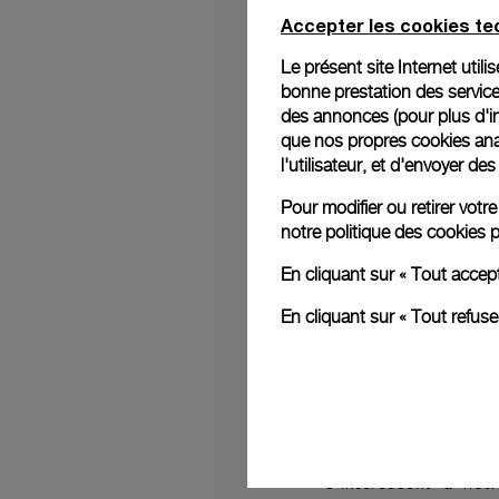
Accepter les cookies t
Le présent site Internet util
bonne prestation des service
des annonces (pour plus d'in
Nous sommes ravis d'
que nos propres cookies anal
avenue des Champs-É
l'utilisateur, et d'envoyer d
bâtiment historique d
de plus de 200 m². Ell
Pour modifier ou retirer vot
charme historique e
notre
politique des cookies
p
s’inscrivant dans le p
En cliquant sur « Tout accep
Lieu permettant aux 
pensée pour être une
En cliquant sur « Tout refus
atmosphère qui marie
restaurés, elle offre 
Dans une approche ori
découverte. Dès leur 
long de leur parcou
destinée aux clients 
s'intéressent à not