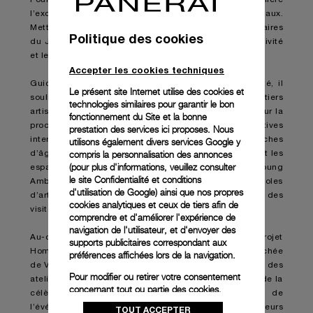
l’excellence de grands maîtres artisans internationaux.
Mettant un accent particulier sur les fabricants originaires
Politique des cookies
du Japon, il montre l’influence de ce pays sur la créativité
et le savoir-faire européens.
Accepter les cookies techniques
Guidé par une philosophie qui repose sur la durabilité, il
Le présent site Internet utilise des cookies et
souligne l’importance d’assurer la viabilité des métiers
technologies similaires pour garantir le bon
artisanaux et de les sauvegarder, insistant fortement sur la
fonctionnement du Site et la bonne
prochaine génération par le biais d’activités éducatives
prestation des services ici proposes. Nous
interactives et informatives destinées à diverses tranches
utilisons également divers services Google y
compris la personnalisation des annonces
d’âges. Ce sont des étudiants talentueux qui animeront les
(pour plus d'informations, veuillez consulter
espaces d’exposition dans le cadre du programme Young
le
site Confidentialité et conditions
Ambassadors. Sélectionnés parmi les meilleures écoles
d'utilisation de Google
) ainsi que nos propres
d’art et de design d’Europe, ils seront là pour proposer des
cookies analytiques et ceux de tiers afin de
visites guidées.
comprendre et d'améliorer l'expérience de
navigation de l'utilisateur, et d'envoyer des
Au-delà des murs de la Fondazione Giorgio Cini, le projet
supports publicitaires correspondant aux
Homo Faber in Città invite à découvrir une phase cachée
préférences affichées lors de la navigation.
de Venise lors de la présentation exclusive de certains des
Pour modifier ou retirer votre consentement
ateliers, musées et boutiques qui bordent les canaux de la
concernant tout ou partie des cookies,
célèbre cité lacustre. L’application ou le site Web de
cliquez sur « Configurer » ou consultez notre
l’événement permettront aux visiteurs d’élaborer leurs
TOUT ACCEPTER