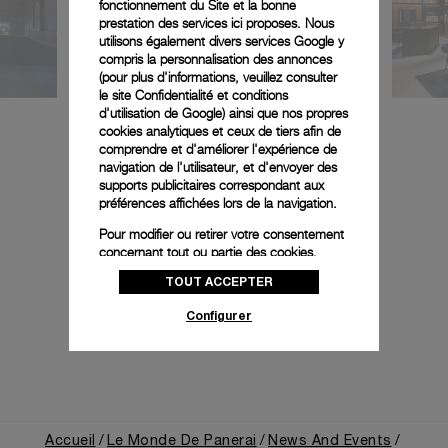
fonctionnement du Site et la bonne
prestation des services ici proposes. Nous
utilisons également divers services Google y
compris la personnalisation des annonces
(pour plus d'informations, veuillez consulter
le
site Confidentialité et conditions
d'utilisation de Google
) ainsi que nos propres
cookies analytiques et ceux de tiers afin de
comprendre et d'améliorer l'expérience de
navigation de l'utilisateur, et d'envoyer des
supports publicitaires correspondant aux
préférences affichées lors de la navigation.
Pour modifier ou retirer votre consentement
concernant tout ou partie des cookies,
cliquez sur « Configurer » ou consultez notre
TOUT ACCEPTER
politique des cookies
pour obtenir plus
d’informations.
Configurer
En cliquant sur « Tout accepter », vous
donnez votre consentement pour l’utilisation
des cookies susmentionnés
En cliquant sur « Tout refuser », vous
donnez votre consentement uniquement
pour l’utilisation des cookies techniques.
Accueil
Le Monde De Panerai
News And Events