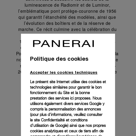
luminescence de Radiomir et de Luminor, 
l’emblématique pont protège-couronne de 1956 
qui garantit l’étanchéité des modèles, ainsi que 
l’évolution des boîtiers et de la réserve de 
marche. Ce récit culmine avec la célébration du 
lancement public de Panerai le 10 septembre 
1993, qui témoigne de sa capacité à créer des 
outils de qualité militaire nés d’une nécessité. 
Pour célébrer cet anniversaire, Panerai a lancé la 
Politique des cookies
nouvelle Luminor Marina Militare PAM05218, une 
réinterprétation fidèle de la Luminor réf. 5218-
202/A initialement créée pour la Marine Militaire 
Accepter les cookies techniques
Italienne et dévoilée après le lancement des 
Le présent site Internet utilise des cookies et
premiers modèles Luminor et Mare Nostrum.
technologies similaires pour garantir le bon
fonctionnement du Site et la bonne
prestation des services ici proposes. Nous
utilisons également divers services Google y
compris la personnalisation des annonces
(pour plus d'informations, veuillez consulter
le
site Confidentialité et conditions
d'utilisation de Google
) ainsi que nos propres
cookies analytiques et ceux de tiers afin de