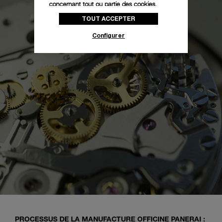
concernant tout ou partie des cookies,
cliquez sur « Configurer » ou consultez notre
TOUT ACCEPTER
politique des cookies
pour obtenir plus
d’informations.
Configurer
En cliquant sur « Tout accepter », vous
donnez votre consentement pour l’utilisation
des cookies susmentionnés
En cliquant sur « Tout refuser », vous
donnez votre consentement uniquement
pour l’utilisation des cookies techniques.
PROCESSUS DE LA MANUFACTURE OFFICINE PANERAI :