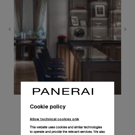
Cookie policy
Allow technical cookies only
L’obiettivo è far sentire tutti a casa, 
This website uses cookies and similar technologies
profondamente legati alla storia del marchio, 
to operate and provide the relevant services. We also