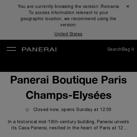
You are currently browsing the version:
Romania
Close ✕
To access information relevant to your
se
geographic location, we recommend using the
version:
United States
Search
Bag
0
Panerai Boutique Paris
Champs-Elysées
Closed now, opens
Sunday
at
12:00
In a historical mid-19th-century building, Panerai unveils
its Casa Panerai, nestled in the heart of Paris at 120
Avenue Des Champs Elysées. Drawing inspiration from