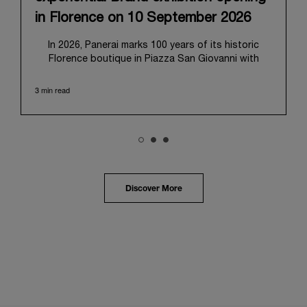
in Florence on 10 September 2026
In 2026, Panerai marks 100 years of its historic
Florence boutique in Piazza San Giovanni with
“Immersion,” a new exhibition that offers a
contemporary exploration of the Maison’s identity.
3 min read
Open from September 10 to 19 at Museo Marino
Marini, the exhibition is conceived as an experiential
journey that moves from family workshop to the
sea, inviting visitors to understand Panerai by
experiencing the very conditions and forces that
have shaped Panerai from its origins to today:
purpose, performance, and real-life adventure.
Discover More
“Our heritage at Panerai is much more than an
historical narrative; it is the foundation of our
technical expertise and the North Pole star that
guides our future vision” explains Emmanuel Perrin,
CEO of Panerai. “With ‘Immersion,’ we tell our story
from a different perspective, shifting the focus
from the past to how the Maison’s spirit expresses
itself today. Blending heritage with innovation, our