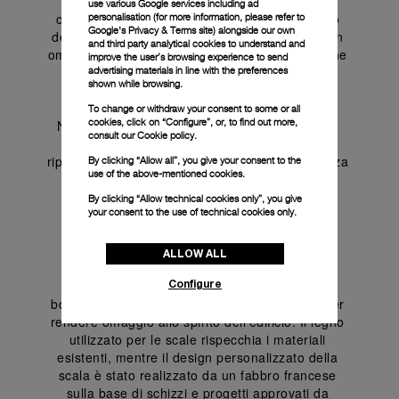
fondendo tradizione e innovazione. In questo 
use various Google services including ad
contesto rilassante, il Bar Italiano è uno spazio 
personalisation (for more information, please refer to
Google's Privacy & Terms site
) alongside our own
dedicato che funge da caffetteria e drink bar, un 
and third party analytical cookies to understand and
omaggio alla tradizione italiana dell’aperitivo, che 
improve the user’s browsing experience to send
invita i clienti ad assaporare l’arte della 
advertising materials in line with the preferences
shown while browsing.
convivialità.
To change or withdraw your consent to some or all
cookies, click on “Configure”, or, to find out more,
Non manca l’iconico orologio luminescente, un 
consult our
Cookie policy.
segnatempo perfettamente funzionante che 
riprende l’intramontabile tema della luminescenza 
By clicking “Allow all”, you give your consent to the
use of the above-mentioned cookies.
di Panerai. La grande parete a LED, che si 
estende su due piani e che arricchisce 
By clicking “Allow technical cookies only”, you give
l’esperienza all’interno del negozio, esalta 
your consent to the use of technical cookies only.
l’ambiente immersivo della boutique.
ALLOW ALL
Ogni dettaglio, comprese le modanature 
restaurate e i materiali utilizzati in tutta la 
Configure
boutique, è stato accuratamente selezionato per 
rendere omaggio allo spirito dell’edificio. Il legno 
utilizzato per le scale rispecchia i materiali 
esistenti, mentre il design personalizzato della 
scala è stato realizzato da un fabbro francese 
sulla base di schizzi e progetti approvati da 