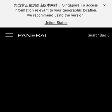
您当前正在浏览该版本网站：
Singapore
To access
Close ✕
information relevant to your geographic location,
se
we recommend using the version:
United States
Search
Bag
0