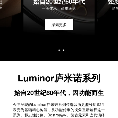
日
始自20世纪60年代
强
控
一脉传承，多重表达
能
探索更多
Luminor庐米诺系列
始自20世纪60年代，因功能而生
今年呈现的Luminor庐米诺系列精选以历史型号6152/1
表壳为基础精心构筑，从功能传承的视角重新诠释这一
系列。标志性比例、Destro结构、复古元素和当代演绎