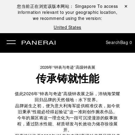
您当前正在浏览该版本网站：
Singapore
To access
Close ✕
information relevant to your geographic location,
se
we recommend using the version:
United States
Search
Bag
0
2026年“钟表与奇迹”高级钟表展
传承铸就性能
值此2026年“钟表与奇迹”高级钟表展之际，沛纳海荣耀
回归品牌的天然领地：水下世界。
品牌诞生之初，便为意大利海军提供精准仪表，如今依
旧秉承“性能必经得起验证”这一准则创作腕表作品。
今年的展区将这一理念化为一段可沉浸漫游的叙事旅
程，通过防水性能、材质研发与长效动力储存徐徐展
开。