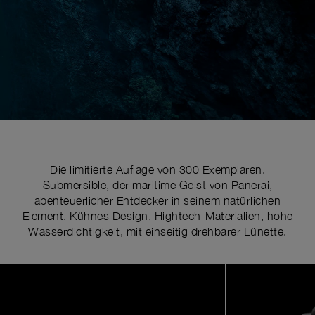
Die limitierte Auflage von 300 Exemplaren.
Submersible, der maritime Geist von Panerai,
abenteuerlicher Entdecker in seinem natürlichen
Element. Kühnes Design, Hightech-Materialien, hohe
Wasserdichtigkeit, mit einseitig drehbarer Lünette.
Image
1
of
7