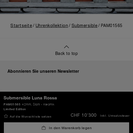
Startseite
Uhrenkollektion
Submersible
PAM01565
Back to top
Abonnieren Sie unseren Newsletter
Submersible Luna Rossa
SENDEN
PAM01565
42mm
, Stahl - Keramik
Limited Edition
CHF 10’300
Inkl. Umsatzsteuer
Auf die Wunschliste setzen
Schweiz
(
CHF CHF
)
- DE
In den Warenkorb legen