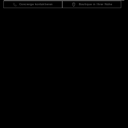
Concierge kontaktieren
Boutique in Ihrer Nähe
Kundenservice
Die Welt Von Panerai
Rechtliches
Extras
In Kontakt bleiben
Benötigen Sie Hilfe?
K
ontakt
.