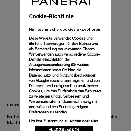
Cookie-Richtlinie
Nur technische cookies akzeptieren
Diese Website verwendet Cookies und
ähnliche Technologien für den Betrieb und
die Bereitstellung der relevanten Dienste.
Wir verwenden auch verschiedene Google-
Dienste einschließlich der
Anzeigenpersonalisierung (für weitere
Informationen lesen Sie bitte die
Datenschutz- und Nutzungsbedingungen
von Google
) sowie unsere eigenen und von
Drittanbietern bereitgestellten analytischen
Cookies, um das Surferlebnis des Benutzers
zu verstehen und zu verbessern und
Werbematerialien in Übereinstimmung mit
Ein zusätzliches Armband ist inbegriffen.
den während des Surfens gezeigten
Präferenzen zu senden.
Bietet praktische Vielseitigkeit, ohne die ästhetische
Um Ihre Zustimmung zu einigen oder allen
Identität der Uhr zu beeinträchtigen.
Cookies zu ändern oder zu widerrufen,
ALLE ZULASSEN