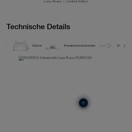
Luna Rossa
Limited Edition
Technische Details
42mm
Kronenschutzbrücke
30.0 bar 