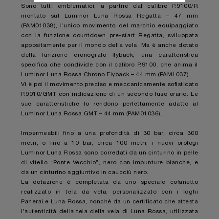
Sono tutti emblematici, a partire dal calibro P.9100/R
montato sul Luminor Luna Rossa Regatta – 47 mm
(PAM01038), l’unico movimento del marchio equipaggiato
con la funzione countdown pre-start Regatta, sviluppata
appositamente per il mondo della vela. Ma è anche dotato
della funzione cronografo flyback, una caratteristica
specifica che condivide con il calibro P.9100, che anima il
Luminor Luna Rossa Chrono Flyback – 44 mm (PAM1037).
Vi è poi il movimento preciso e meccanicamente sofisticato
P.9010/GMT con indicazione di un secondo fuso orario. Le
sue caratteristiche lo rendono perfettamente adatto al
Luminor Luna Rossa GMT – 44 mm (PAM01036).
Impermeabili fino a una profondità di 30 bar, circa 300
metri, o fino a 10 bar, circa 100 metri, i nuovi orologi
Luminor Luna Rossa sono corredati da un cinturino in pelle
di vitello “Ponte Vecchio”, nero con impunture bianche, e
da un cinturino aggiuntivo in caucciù nero.
La dotazione è completata da uno speciale cofanetto
realizzato in tela da vela, personalizzato con i loghi
Panerai e Luna Rossa, nonché da un certificato che attesta
l’autenticità della tela della vela di Luna Rossa, utilizzata