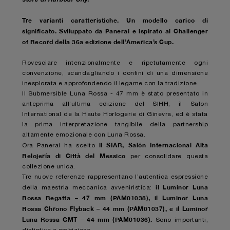
Tre varianti caratteristiche. Un modello carico di
significato. Sviluppato da Panerai e ispirato al Challenger
of Record della 36a edizione dell’America’s Cup.
Rovesciare intenzionalmente e ripetutamente ogni
convenzione, scandagliando i confini di una dimensione
inesplorata e approfondendo il legame con la tradizione.
Il Submersible Luna Rossa - 47 mm è stato presentato in
anteprima all’ultima edizione del SIHH, il Salon
International de la Haute Horlogerie di Ginevra, ed è stata
la prima interpretazione tangibile della partnership
altamente emozionale con Luna Rossa.
il SIAR, Salón Internacional Alta
Ora Panerai ha scelto
Relojería di Città del Messico
per consolidare questa
collezione unica.
Tre nuove referenze rappresentano l’autentica espressione
il Luminor Luna
della maestria meccanica avveniristica:
Rossa Regatta – 47 mm (PAM01038), il Luminor Luna
Rossa Chrono Flyback – 44 mm (PAM01037), e il Luminor
Luna Rossa GMT – 44 mm (PAM01036).
Sono importanti,