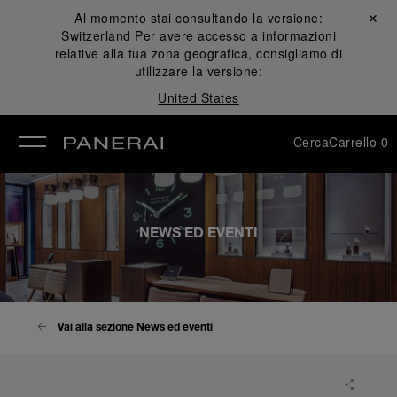
Al momento stai consultando la versione:
Chiudi ✕
Switzerland
Per avere accesso a informazioni
udi
relative alla tua zona geografica, consigliamo di
utilizzare la versione:
United States
Cerca
Carrello
0
NEWS ED EVENTI
Vai alla sezione News ed eventi