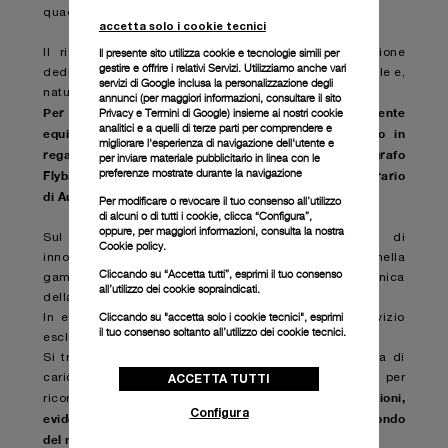
quadrante.
accetta solo i cookie tecnici
Il presente sito utilizza cookie e tecnologie simili per
Il risultato è un audace complemento alla collezione
gestire e offrire i relativi Servizi. Utilizziamo anche vari
dedicata a Luna Rossa, di cui Panerai è Sponsor Ufficiale e,
servizi di Google inclusa la personalizzazione degli
naturalmente, Orologio Ufficiale.
annunci (per maggiori informazioni, consultare il
sito
Per questo motivo ha creato modelli appositamente
Privacy e Termini di Google
) insieme ai nostri cookie
analitici e a quelli di terze parti per comprendere e
equipaggiati da caratteristiche studiate per l’utilizzo in
migliorare l'esperienza di navigazione dell'utente e
regata, dalla funzione countdown Regatta al cronografo
per inviare materiale pubblicitario in linea con le
preferenze mostrate durante la navigazione
Flyback e al GMT, che può essere impostato sul fuso orario
di Auckland durante le regate neozelandesi.
Per modificare o revocare il tuo consenso all’utilizzo
di alcuni o di tutti i cookie, clicca “Configura”,
oppure, per maggiori informazioni, consulta la nostra
Sul fronte meccanico, lo stesso audace livello di
Cookie policy.
innovazione tecnologica dei materiali è evidente nella
Cliccando su “Accetta tutti”, esprimi il tuo consenso
gamma dei movimenti, una tangibile conquista tecnica
all’utilizzo dei cookie sopraindicati.
della Manifattura Panerai di Neuchâtel.
Cliccando su "accetta solo i cookie tecnici", esprimi
In essi la complessità si traduce in praticità, al servizio
il tuo consenso soltanto all’utilizzo dei cookie tecnici.
esclusivo della funzionalità.
Si tratta di tre calibri a carica automatica con riserva di
ACCETTA TUTTI
carica di tre giorni, appositamente progettati per
attraverso le rispettive complicazioni,
riconfermare e,
Configura
evidenziare il rapporto ancestrale e reciproco con il mondo
del mare che accomuna Panerai e Luna Rossa.