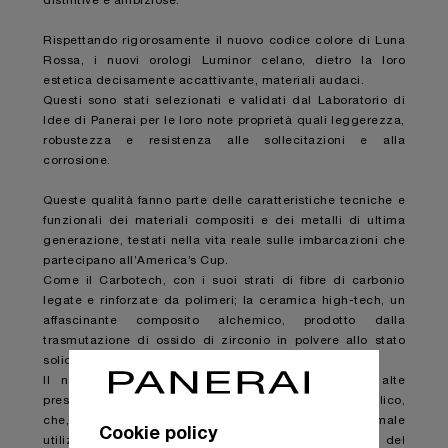
distintive e ambiziose.
Rispettando rigorosamente il nuovo codice colore di Luna
Rossa, i nuovi orologi Luminor celano, dietro la loro
estetica decisamente accattivante, materiali audaci.
Questi sono stati selezionati e validati dal Laboratorio di
Idee di Panerai per le loro note proprietà quali leggerezza,
robustezza e resistenza alle sollecitazioni e alla
corrosione.
Queste qualità fanno parte delle caratteristiche tecniche e
funzionali dei materiali compositi e dei metalli di ultima
generazione, testati nella vita reale sulle imbarcazioni che
partecipano all’America’s Cup.
Come il Carbotech, con i suoi strati di fibre di carbonio
legate e rinforzate da polimeri; la ceramica high-tech, un
affascinante composito alchemico, prodotto dalla
trasmutazione di ossido di zirconio in polvere allo stato
solido e il titanio di grado 2, metallo puro, virile.
Il nuovo Luminor condivide questi materiali ad alte
prestazioni con la Luna Rossa AC75 e il materiale velico,
che, distanziandosi sorprendentemente dal suo normale
Cookie policy
utilizzo, è stato applicato come rivestimento del