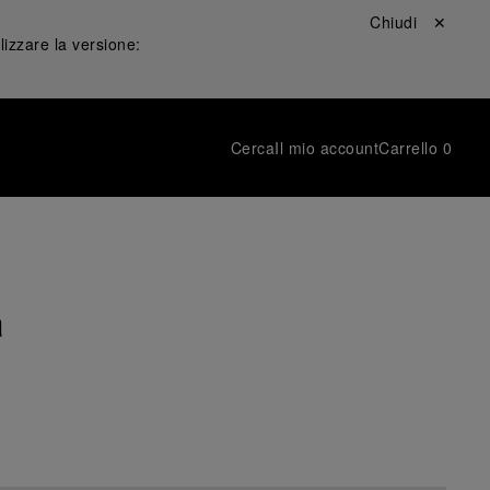
Chiudi ✕
lizzare la versione:
Cerca
Il mio account
Carrello
0
a