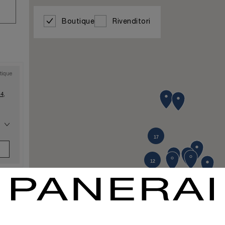
Boutique
Rivenditori
tique
4,
17
10
12
tique