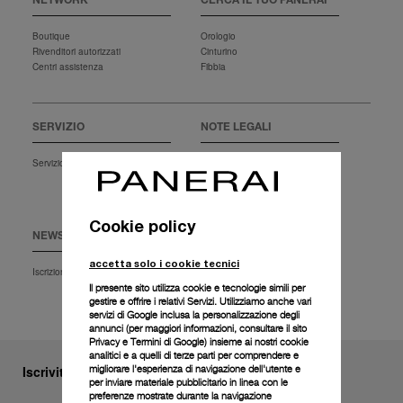
NETWORK
CERCA IL TUO PANERAI
Boutique
Orologio
Rivenditori autorizzati
Cinturino
Centri assistenza
Fibbia
SERVIZIO
NOTE LEGALI
Servizio clienti
Termini di utilizzo
Informativa sulla privacy
Condizioni di vendita
Cookie policy
NEWSLETTER
EXTRA
accetta solo i cookie tecnici
Iscrizione
Download
FAQ
Il presente sito utilizza cookie e tecnologie simili per
gestire e offrire i relativi Servizi. Utilizziamo anche vari
servizi di Google inclusa la personalizzazione degli
annunci (per maggiori informazioni, consultare il
sito
Privacy e Termini di Google
) insieme ai nostri cookie
analitici e a quelli di terze parti per comprendere e
migliorare l'esperienza di navigazione dell'utente e
Iscriviti alla nostra newsletter
per inviare materiale pubblicitario in linea con le
preferenze mostrate durante la navigazione