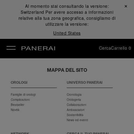
Al momento stai consultando la versione:
Chiudi ✕
Switzerland
Per avere accesso a informazioni
udi
relative alla tua zona geografica, consigliamo di
utilizzare la versione:
United States
Cerca
Carrello
0
MAPPA DEL SITO
OROLOGI
UNIVERSO PANERAI
Famiglie di orologi
Cronologia
Complicazioni
Orologeria
Bestseller
Collaborazioni
Novità
Ambasciatori
Sostenibilità
News ed eventi