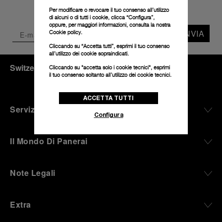
Per modificare o revocare il tuo consenso all’utilizzo
di alcuni o di tutti i cookie, clicca “Configura”,
oppure, per maggiori informazioni, consulta la nostra
INVIA
Cookie policy.
Cliccando su “Accetta tutti”, esprimi il tuo consenso
all’utilizzo dei cookie sopraindicati.
Switzerland
(
CHF CHF
)
- IT
Cliccando su "accetta solo i cookie tecnici", esprimi
il tuo consenso soltanto all’utilizzo dei cookie tecnici.
ACCETTA TUTTI
Servizio Clienti
Configura
Il Mondo Di Panerai
Note Legali
Extra