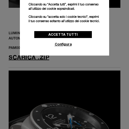
Cliccando su “Accetta tutti”, esprimi il tuo consenso
all’utilizzo dei cookie sopraindicati.
Cliccando su "accetta solo i cookie tecnici", esprimi
il tuo consenso soltanto all’utilizzo dei cookie tecnici.
LUMINOR SUBMERSIBLE 1950 3 DAYS CHRONO FLYBACK
ACCETTA TUTTI
AUTOMATIC TITANIO
Configura
PAM00615
SCARICA .ZIP