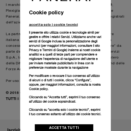
I marchi registrati Super-Luminova®, Glucydur®, Incabloc®,
Plexiglas® e KIF Parechoc® non sono di proprietà di Officine
Cookie policy
Panerai. ECOTITANIUM e il logo EcoTitanium sono marchi registrati
dell'azienda francese ECOTITANIUM.
accetta solo i cookie tecnici
Il presente sito utilizza cookie e tecnologie simili per
La partnership tra Panerai e gli incursori della Marina Militare
gestire e offrire i relativi Servizi. Utilizziamo anche vari
italiana è il risultato di una collaborazione che nasce con la
servizi di Google inclusa la personalizzazione degli
annunci (per maggiori informazioni, consultare il
sito
concessione della licenza d’uso del marchio “Marina Militare” da
Privacy e Termini di Google
) insieme ai nostri cookie
parte della Marina Militare italiana per il tramite di Difesa Servizi
analitici e a quelli di terze parti per comprendere e
S.p.A., la società che opera come organo in house del Ministero
migliorare l'esperienza di navigazione dell'utente e
per inviare materiale pubblicitario in linea con le
della Difesa per la gestione e la valorizzazione di tutti i brand delle
preferenze mostrate durante la navigazione
Forze Armate italiane e dell’Arma dei Carabinieri.
Per modificare o revocare il tuo consenso all’utilizzo
di alcuni o di tutti i cookie, clicca “Configura”,
Per uso promozionale.
oppure, per maggiori informazioni, consulta la nostra
Cookie policy.
© 2018 Officine Panerai
Cliccando su “Accetta tutti”, esprimi il tuo consenso
TUTTI I DIRITTI RISERVATI
all’utilizzo dei cookie sopraindicati.
Cliccando su "accetta solo i cookie tecnici", esprimi
il tuo consenso soltanto all’utilizzo dei cookie tecnici.
ACCETTA TUTTI
Iscriviti alla nostra newsletter