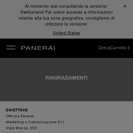
Al momento stai consultando la versione:
Chiudi ✕
Switzerland
Per avere accesso a informazioni
udi
relative alla tua zona geografica, consigliamo di
utilizzare la versione:
United States
Cerca
Carrello
0
RINGRAZIAMENTI
DIRETTORE
Officine Panerai
Marketing e Comunicazione S.r.l.
Viale Monza, 259