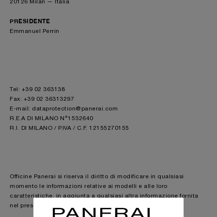
20126 Milan — Italia
PRESIDENTE
Emmanuel Perrin
Tel: +39 02 363138
Fax: +39 02 36313297
E-mail: dataprotection@panerai.com
R.E.A DI MILANO N°1532640
R.I. DI MILANO / P.IVA / C.F. 12155270155
Officine Panerai si riserva il diritto di modificare in qualsiasi
momento le informazioni relative ai modelli e alle loro
caratteristiche, in aggiunta a qualsiasi altra informazione fornita
nel presente sito.