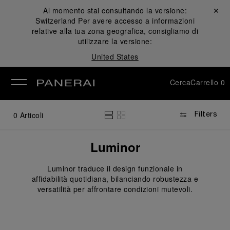
Al momento stai consultando la versione:
Chiudi ✕
Switzerland
Per avere accesso a informazioni
udi
relative alla tua zona geografica, consigliamo di
utilizzare la versione:
United States
Cerca
Carrello
0
0
Articoli
Filters
Luminor
Luminor traduce il design funzionale in
affidabilità quotidiana, bilanciando robustezza e
versatilità per affrontare condizioni mutevoli.