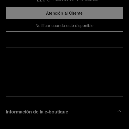
Atención al Cliente
Notificar cuando esté disponible
ncuentre
la
oncertar
boutique
una cita
más
cercana
Información de la e-boutique