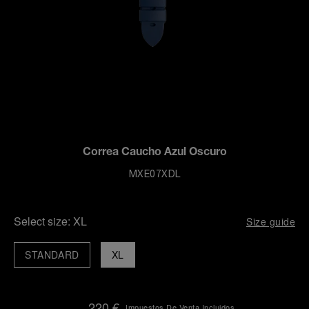
Correa Caucho Azul Oscuro
MXE07XDL
Select size:
XL
Size guide
STANDARD
XL
220 €
Impuestos De Venta Incluidos