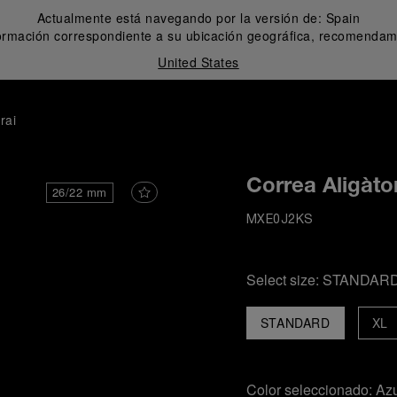
Actualmente está navegando por la versión de:
Spain
formación correspondiente a su ubicación geográfica, recomendamo
United States
rai
Correa Aligàto
26/22 mm
MXE0J2KS
Select size:
STANDAR
STANDARD
XL
Color seleccionado:
Azu