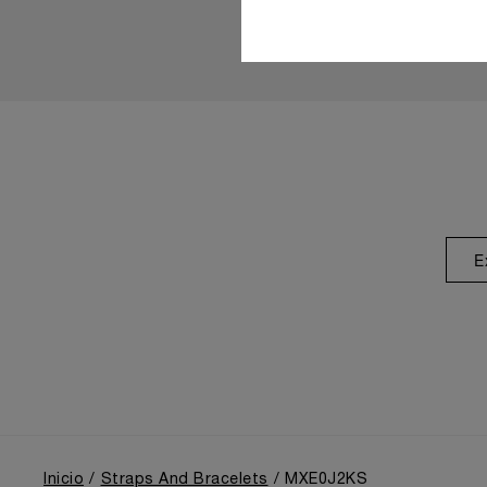
E
Inicio
Straps And Bracelets
MXE0J2KS