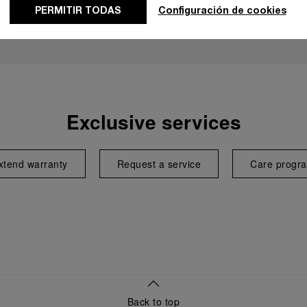
PERMITIR TODAS
Configuración de cookies
Exclusive services
xtend warranty
Request a service
Care progr
Back to top