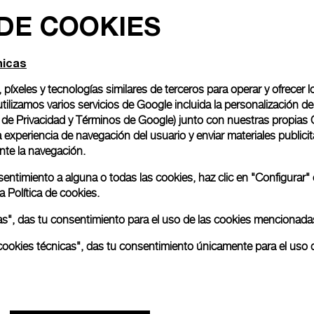
 DE COOKIES
Envoltorio para regalo
Todos los modelos se en
nicas
emblemática caja Panerai
ofrecerá la opción de in
, píxeles y tecnologías similares de terceros para operar y ofrecer l
Seguir leyendo
ilizamos varios servicios de Google incluida la personalización 
o de Privacidad y Términos de Google
) junto con nuestras propias 
experiencia de navegación del usuario y enviar materiales publicita
nte la navegación.
Las imágenes proceden de fot
no se correspondan con los p
nsentimiento a alguna o todas las cookies, haz clic en "Configurar"
ra
Política de cookies.
odas", das tu consentimiento para el uso de las cookies mencionada
as cookies técnicas", das tu consentimiento únicamente para el uso 