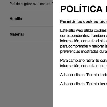
Piel de aligátor azul oscuro, T/T, 26/22, BA, STD
POLÍTICA
Hebilla
Permitir las cookies téc
Este sitio web utiliza cookies
Material
correspondientes. También ut
información, consulte el
siti
para comprender y mejorar la 
preferencias mostradas dura
Para cambiar o retirar tu co
información, consulta nuest
Al hacer clic en "Permitir t
Al hacer clic en "Permitir l