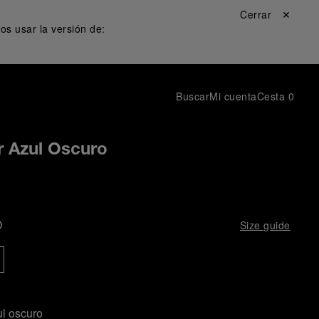
Cerrar ✕
s usar la versión de:
Buscar
Mi cuenta
Cesta
0
r Azul Oscuro
D
Size guide
l oscuro