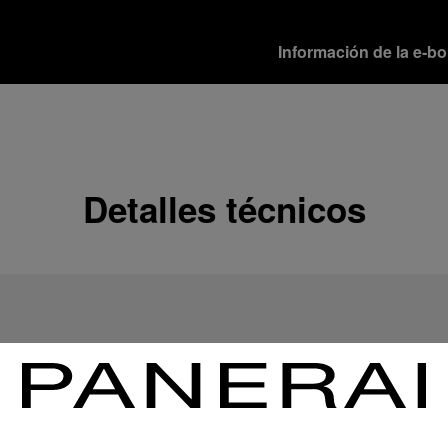
Información de la e-b
Opciones de envío
Nuestros productos se e
disponibles.
Seguir leyendo
Detalles técnicos
Devoluciones y cambi
Con el fin de obtener la 
sus productos, Officine 
devoluciones.
Seguir leyendo
Opciones de pago
Officine Panerai garanti
de crédito:
Seguir leyendo