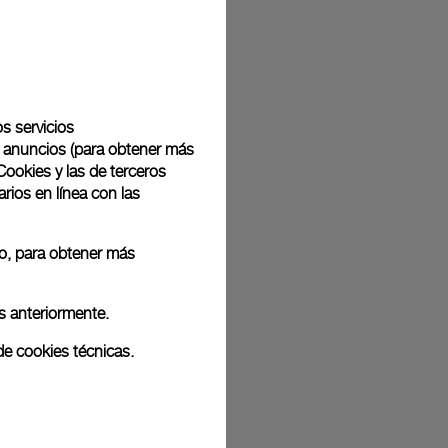
tregan con un envoltorio de regalo complementario en una
. Durante el procedimiento de pago en línea, se le
cluir un mensaje de regalo personalizado.
os servicios
de anuncios (para obtener más
Cookies y las de terceros
rios en línea con las
ografías de archivo. Por tanto, es posible que los colores y el tamaño
roductos reales.
 o, para obtener más
s anteriormente.
de cookies técnicas.