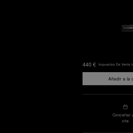
440 €
Impuestos De Venta I
Añadir a la 
Concertar 
cita