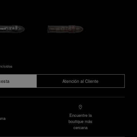
ncluidos
cesta
Atención al Cliente
Encuentre la
una
boutique más
cercana