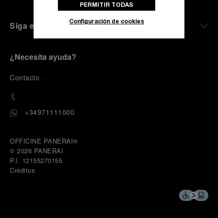
PERMITIR TODAS
Configuración de cookies
Siga en contacto
¿Necesita ayuda?
C
ontacto
.
+34971111000
OFFICINE PANERAI®
© 2026 
PANERAI
P.I. 12155270155
Créditos