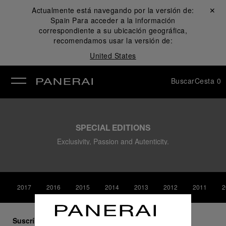
Actualmente está navegando por la versión de:
Cerrar ✕
Spain
Para acceder a la información
rar
correspondiente a su ubicación geográfica,
recomendamos usar la versión de:
United States
Buscar
Cesta
0
SPECIAL EDITIONS
Exclusivity, Passion and Autenticity.
2017
2016
2015
2014
2013
2012
2011
2
Suscríbase a nuestra newsletter