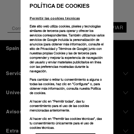
POLÍTICA DE COOKIES
Permitir las cookies técnicas
ENVIAR
Este sitio web utiliza cookies, píxeles y tecnologías
similares de terceros para operar y ofrecer los
servicios correspondientes. También utilizamos varios
servicios de Google incluida la personalización de
anuncios (para obtener más información, consulte el
Spain
(
EUR €
)
- ES
sitio de Privacidad y Términos de Google
) junto con
nuestras propias Cookies y las de terceros para
comprender y mejorar la experiencia de navegación
del usuario y enviar materiales publicitarios en línea
con las preferencias mostradas durante la
navegación.
Servicio Al Cliente
Para cambiar o retirar tu consentimiento a alguna o
todas las cookies, haz clic en "Configurar" o, para
obtener más información, consulta nuestra
Política
Universo De Panerai
de cookies.
Al hacer clic en "Permitir todas", das tu
consentimiento para el uso de las cookies
Avisos Legales
mencionadas anteriormente.
Al hacer clic en "Permitir las cookies técnicas", das
tu consentimiento únicamente para el uso de
cookies técnicas.
Extra