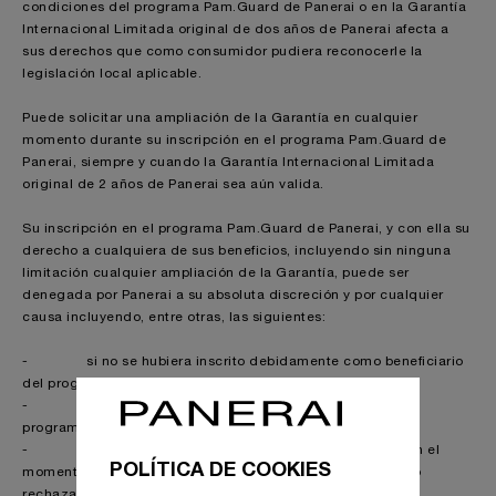
condiciones del programa Pam.Guard de Panerai o en la Garantía
Internacional Limitada original de dos años de Panerai afecta a
sus derechos que como consumidor pudiera reconocerle la
legislación local aplicable.
Puede solicitar una ampliación de la Garantía en cualquier
momento durante su inscripción en el programa Pam.Guard de
Panerai, siempre y cuando la Garantía Internacional Limitada
original de 2 años de Panerai sea aún valida.
Su inscripción en el programa Pam.Guard de Panerai, y con ella su
derecho a cualquiera de sus beneficios, incluyendo sin ninguna
limitación cualquier ampliación de la Garantía, puede ser
denegada por Panerai a su absoluta discreción y por cualquier
causa incluyendo, entre otras, las siguientes:
- si no se hubiera inscrito debidamente como beneficiario
del programa Pam.Guard de Panerai;
- si Panerai, o usted, cancelara su inscripción en el
programa Pam.Guard de Panerai por cualesquiera motivos;
- si no autorizara a recibir información comercial en el
POLÍTICA DE COOKIES
momento en que solicitara una ampliación de la Garantía o
rechaza aportar información adicional o documentación