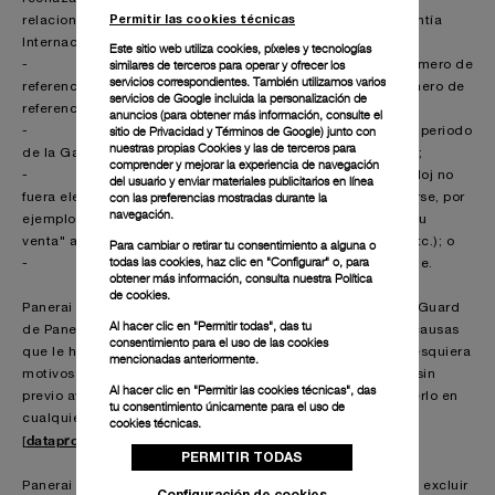
Permitir las cookies técnicas
relacionada con su compra (p. ej., factura de compra, Garantía
Internacional Limitada original de Panerai, etc.);
Este sitio web utiliza cookies, píxeles y tecnologías
similares de terceros para operar y ofrecer los
- si solicitara una ampliación de la Garantía y el número de
servicios correspondientes. También utilizamos varios
referencia de su reloj Panerai no correspondiera con el número de
servicios de Google incluida la personalización de
referencia original registrado por Panerai;
anuncios (para obtener más información, consulte el
sitio de Privacidad y Términos de Google
) junto con
- si solicitara una ampliación de Garantía fuera del periodo
nuestras propias Cookies y las de terceros para
de la Garantía Internacional Limitada de 2 años de Panerai;
comprender y mejorar la experiencia de navegación
- si solicitara una ampliación de la Garantía y su reloj no
del usuario y enviar materiales publicitarios en línea
con las preferencias mostradas durante la
fuera elegible para una ampliación de la Garantía por tratarse, por
navegación.
ejemplo, de un reloj clasificado como "no disponible para su
venta" acorde a los registros de Panerai (como prototipo, etc.); o
Para cambiar o retirar tu consentimiento a alguna o
todas las cookies, haz clic en "Configurar" o, para
- si no actuara de buena fe o en supuestos de fraude.
obtener más información, consulta nuestra
Política
de cookies.
Panerai podrá cancelar su inscripción en el programa Pam.Guard
Al hacer clic en "Permitir todas", das tu
de Panerai o su ampliación de la Garantía por las mismas causas
consentimiento para el uso de las cookies
que le habrían permitido denegarlas, al igual que por cualesquiera
mencionadas anteriormente.
motivos a su absoluta discreción, en cualquier momento y sin
Al hacer clic en "Permitir las cookies técnicas", das
previo aviso. Si decide cancelar su inscripción, puede hacerlo en
tu consentimiento únicamente para el uso de
cualquier momento enviando un correo a
cookies técnicas.
dataprotection@panerai.com
[
]
.
PERMITIR TODAS
Panerai se reserva el derecho de rechazar la inclusión o de excluir
Configuración de cookies