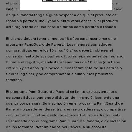
el producto, o suspender o finalizar la inclusión del producto en
PAM.GUARD o de rechazar la extensión de la garantía en el caso
de que Panerai tenga alguna sospecha de que el producto es
robado o perdido, incluyendo, entre otras cosas, si el producto
está registrado en una base de datos como perdido o robado.
El cliente deberá tener al menos 18 años para inscribirse en el
programa Pam.Guard de Panerai. Los menores con edades
comprendidas entre los 13 y los 18 años deberán obtener el
consentimiento de sus padres o tutores legales antes del registro.
Durante el registro, manifestará tener más de 18 años (o si tiene
entre 13 y 18 años, que posee el consentimiento de sus padres o
tutores legales), y se comprometerá a cumplir los presentes
términos.
El programa Pam.Guard de Panerai se limita exclusivamente a
personas físicas, pudiendo disfrutar del mismo únicamente una
cuenta por persona. Su inscripción en el programa Pam.Guard de
Panerai no puede venderse, transferirse o cederse a, o compartirse
con, terceros. En el supuesto de actividad abusiva o fraudulenta
relacionada con el programa Pam.Guard de Panerai, o de violación
de los términos, determinados por Panerai a su absoluta