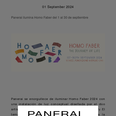
01 September 2024
Panerai ilumina Homo Faber del 1 al 30 de septiembre
Panerai se enorgullece de iluminar Homo Faber 2024 con
una instalación de luz conceptual diseñada por el dúo
artístico thebackstudio y seleccionada por Matta Gallery. El
tema de este año, El viaje de la vida, se alinea a la