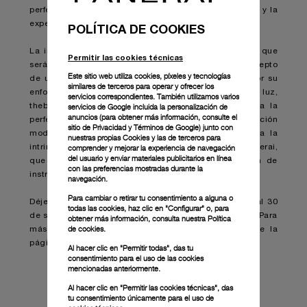
perfección con la reflexión de Panerai sobre el tiempo y la
experiencia humana.
POLÍTICA DE COOKIES
La instalación se encuentra en la Sala degli Arazzi, que
Permitir las cookies técnicas
será creada simbólicamente para representar el concepto
Este sitio web utiliza cookies, píxeles y tecnologías
de unión y amor en el viaje de la vida. Conocido por su
similares de terceros para operar y ofrecer los
enfoque contemporáneo del arte y el diseño de la luz,
servicios correspondientes. También utilizamos varios
servicios de Google incluida la personalización de
thebackstudio ha creado una pieza que entrelaza a la
anuncios (para obtener más información, consulte el
perfección la artesanía tradicional con la innovación
sitio de Privacidad y Términos de Google
) junto con
moderna. El diseño modular de la instalación evoca la
nuestras propias Cookies y las de terceros para
comprender y mejorar la experiencia de navegación
intrincada mecánica del patrimonio relojero de Panerai,
del usuario y enviar materiales publicitarios en línea
que celebra el legado de la Maison en la creación de
con las preferencias mostradas durante la
instrumentos de luminiscencia fiables.
navegación.
Para cambiar o retirar tu consentimiento a alguna o
Déjese maravillar por el arte de la iluminación del 1 al 30
todas las cookies, haz clic en "Configurar" o, para
de septiembre de 2024 en la Fondazione Giorgio Cini. Para
obtener más información, consulta nuestra
Política
de cookies.
más detalles e información sobre las entradas, visite la
página web oficial Homo Faber:
www.homofaber.com
Al hacer clic en "Permitir todas", das tu
consentimiento para el uso de las cookies
mencionadas anteriormente.
Al hacer clic en "Permitir las cookies técnicas", das
tu consentimiento únicamente para el uso de