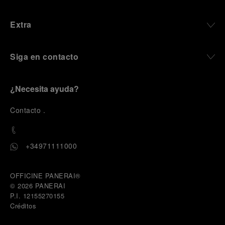
Extra
Siga en contacto
¿Necesita ayuda?
C
ontacto
.
+34971111000
OFFICINE PANERAI®
© 2026 
PANERAI
P.I. 12155270155
Créditos