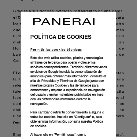
Gracias a sus tiendas, hoteles y restaurantes de alta gama,
el Centro Tsim Sha Tsui constituye un auténtico imán para
los turistas
que visitan el Hong Kong metropolitano, puesto
que allí pueden dedicarse a hacer sus compras más
POLÍTICA DE COOKIES
lujosas y exclusivas. La boutique, con una superficie de 60
metros cuadrados, es la quinta que Panerai abre en
Hong Kong desde la inauguración de la boutique de
Permitir las cookies técnicas
Landmark Prince (la primera en Asia, en 2002) y las de
Este sitio web utiliza cookies, píxeles y tecnologías
Canton Road, IFC y Times Square.
similares de terceros para operar y ofrecer los
servicios correspondientes. También utilizamos varios
servicios de Google incluida la personalización de
El concepto del diseño y los materiales
utilizados respetan
anuncios (para obtener más información, consulte el
la tradición italiana de Panerai y se alzan como una
sitio de Privacidad y Términos de Google
) junto con
nuestras propias Cookies y las de terceros para
referencia clara al universo submarino. El uso de materiales
comprender y mejorar la experiencia de navegación
tales como el mármol italiano veteado "calacatta
del usuario y enviar materiales publicitarios en línea
luccioso", el latón pulido, el bronce y un cristal especial
con las preferencias mostradas durante la
navegación.
estriado, ondulado y transparente permite reinterpretar los
códigos técnicos de la casa relojera, mientras que las
Para cambiar o retirar tu consentimiento a alguna o
luces de latón y los mostradores con detalles de madera
todas las cookies, haz clic en "Configurar" o, para
obtener más información, consulta nuestra
Política
remiten al mundo
del mar y los veleros
.
de cookies.
Al hacer clic en "Permitir todas", das tu
Encuentre más información sobre la boutique aquí: