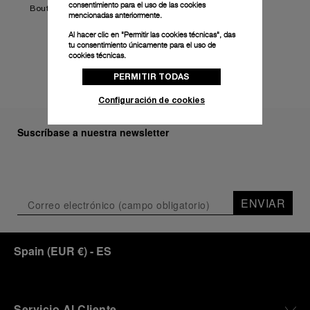
consentimiento para el uso de las cookies
Boutique Tsim Sha Tsui East de Panerai
mencionadas anteriormente.
Al hacer clic en "Permitir las cookies técnicas", das
tu consentimiento únicamente para el uso de
Mapa
cookies técnicas.
PERMITIR TODAS
Configuración de cookies
Suscríbase a nuestra newsletter
ENVIAR
Spain
(
EUR €
)
- ES
Servicio Al Cliente