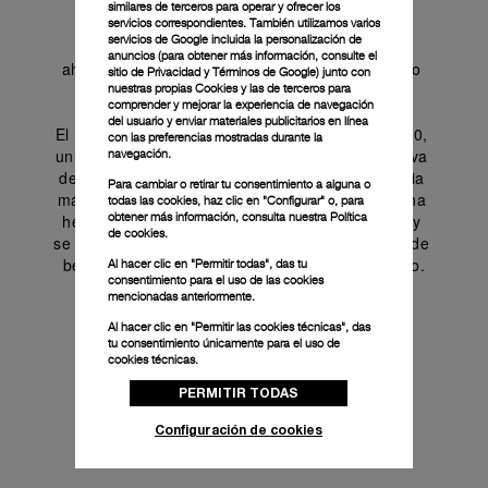
funcional. El puente levadizo del dispositivo 
similares de terceros para operar y ofrecer los
protector de la corona lleva la inscripción 
servicios correspondientes. También utilizamos varios
servicios de Google incluida la personalización de
"Paneristi", y el fondo transparente de cristal 
anuncios (para obtener más información, consulte el
ahumado está adornado con el logotipo del 25.o 
sitio de Privacidad y Términos de Google
) junto con
aniversario de Paneristi.
nuestras propias Cookies y las de terceros para
comprender y mejorar la experiencia de navegación
del usuario y enviar materiales publicitarios en línea
El PAM02025 está equipado con el calibre P.6000, 
con las preferencias mostradas durante la
un movimiento de cuerda manual con una reserva 
navegación.
de marcha de 3 días, que ofrece una experiencia 
Para cambiar o retirar tu consentimiento a alguna o
más atractiva para quien lo lleva. Cuenta con una 
todas las cookies, haz clic en "Configurar" o, para
obtener más información, consulta nuestra
Política
hermeticidad de hasta 30 bares (~300 metros) y 
de cookies.
se complementa con una correa vintage de piel de 
becerro con hebilla trapezoidal de acero Brunito.
Al hacer clic en "Permitir todas", das tu
consentimiento para el uso de las cookies
mencionadas anteriormente.
Al hacer clic en "Permitir las cookies técnicas", das
tu consentimiento únicamente para el uso de
cookies técnicas.
PERMITIR TODAS
Configuración de cookies