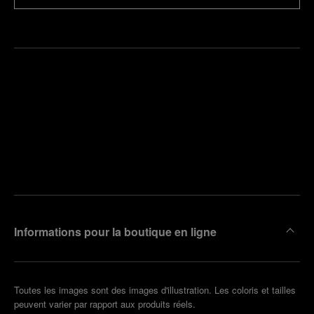
Trouver
la
Prendre
boutique
un
la plus
rendez-
proche
vous
de chez
vous
Informations pour la boutique en ligne
Toutes les images sont des images d'illustration. Les coloris et tailles
peuvent varier par rapport aux produits réels.