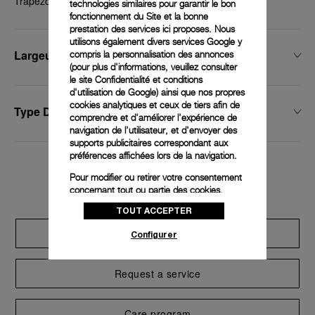
Trapezoidal de acero satinado , 22 mm
technologies similaires pour garantir le bon
fonctionnement du Site et la bonne
prestation des services ici proposes. Nous
utilisons également divers services Google y
Largeur De Boucle
compris la personnalisation des annonces
(pour plus d'informations, veuillez consulter
le
site Confidentialité et conditions
d'utilisation de Google
) ainsi que nos propres
cookies analytiques et ceux de tiers afin de
Type De Boucle
comprendre et d'améliorer l'expérience de
navigation de l'utilisateur, et d'envoyer des
supports publicitaires correspondant aux
préférences affichées lors de la navigation.
Exclusive services
Pour modifier ou retirer votre consentement
concernant tout ou partie des cookies,
cliquez sur « Configurer » ou consultez notre
TOUT ACCEPTER
politique des cookies
pour obtenir plus
d’informations.
Extend warranty
Configurer
En cliquant sur « Tout accepter », vous
donnez votre consentement pour l’utilisation
Request a service
des cookies susmentionnés
En cliquant sur « Tout refuser », vous
donnez votre consentement uniquement
Care program