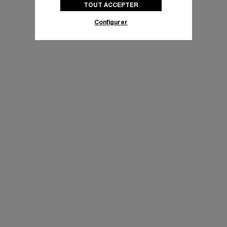
TOUT ACCEPTER
politique des cookies
pour obtenir plus
d’informations.
Configurer
En cliquant sur « Tout accepter », vous
donnez votre consentement pour l’utilisation
des cookies susmentionnés
En cliquant sur « Tout refuser », vous
donnez votre consentement uniquement
pour l’utilisation des cookies techniques.