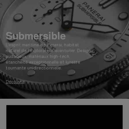
Submersible
L’esprit maritime de Panerai, habitat
naturel de l’explorateur aventurier. Design
audacieux, matériaux high-tech,
étanchéité exceptionnelle et lunette
tournante unidirectionnelle.
Découvrir