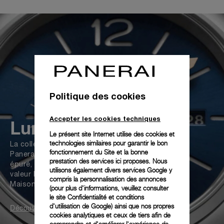
Politique des cookies
Accepter les cookies techniques
Luminor Due
Le présent site Internet utilise des cookies et
technologies similaires pour garantir le bon
La collection la plus polyvalente de
fonctionnement du Site et la bonne
Panerai. Plus mince, plus léger et plus
prestation des services ici proposes. Nous
épuré, le boîtier Luminor Due met en
utilisons également divers services Google y
valeur l’esthétique emblématique de la
compris la personnalisation des annonces
Maison.
(pour plus d'informations, veuillez consulter
le
site Confidentialité et conditions
d'utilisation de Google
) ainsi que nos propres
Découvrir
cookies analytiques et ceux de tiers afin de
comprendre et d'améliorer l'expérience de