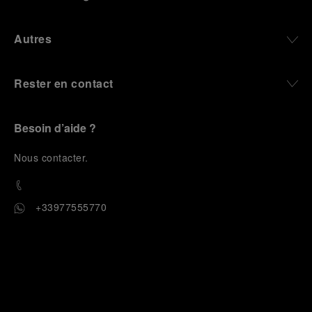
Autres
Rester en contact
Besoin d’aide ?
N
ous contacter
.
+33977555770
OFFICINE PANERAI®
© 2026 
PANERAI
P.I. 12155270155
Crédits