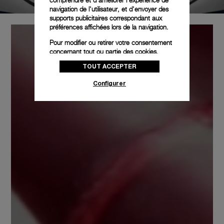
navigation de l'utilisateur, et d'envoyer des
supports publicitaires correspondant aux
préférences affichées lors de la navigation.
Pour modifier ou retirer votre consentement
concernant tout ou partie des cookies,
cliquez sur « Configurer » ou consultez notre
TOUT ACCEPTER
politique des cookies
pour obtenir plus
d’informations.
Configurer
En cliquant sur « Tout accepter », vous
donnez votre consentement pour l’utilisation
des cookies susmentionnés
En cliquant sur « Tout refuser », vous
donnez votre consentement uniquement
pour l’utilisation des cookies techniques.