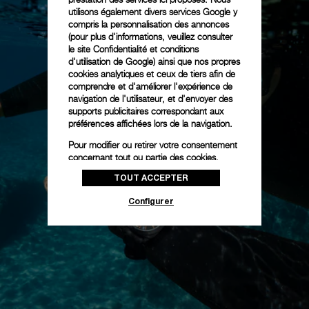
utilisons également divers services Google y
compris la personnalisation des annonces
(pour plus d'informations, veuillez consulter
le
site Confidentialité et conditions
d'utilisation de Google
) ainsi que nos propres
cookies analytiques et ceux de tiers afin de
comprendre et d'améliorer l'expérience de
navigation de l'utilisateur, et d'envoyer des
supports publicitaires correspondant aux
préférences affichées lors de la navigation.
Pour modifier ou retirer votre consentement
concernant tout ou partie des cookies,
cliquez sur « Configurer » ou consultez notre
TOUT ACCEPTER
politique des cookies
pour obtenir plus
d’informations.
Configurer
En cliquant sur « Tout accepter », vous
donnez votre consentement pour l’utilisation
des cookies susmentionnés
En cliquant sur « Tout refuser », vous
donnez votre consentement uniquement
pour l’utilisation des cookies techniques.