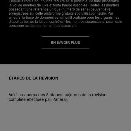
Enquirus.com a pour but de réduire et, si possible, de faire disparaître
le vol de montres de luxe et toute fraude associée. Toutes les montres
possédant une référence unique (numéro de série) peuvent être
enregistrées sur cette plateforme gratuite et d’utilisation facile. Par
ailleurs, la base de données est un outil pratique pour les organismes
d’application de la loi qui contrôlent les montres suspectes et pour toute
personne achetant une montre d’occasion.
EN SAVOIR PLUS
ÉTAPES DE LA RÉVISION
Voici un aperçu des 8 étapes majeures de la révision
complète effectuée par Panerai.