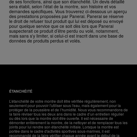
de ses fonctions, ainsi que son étanchéité. Un devis détaillé
sera établi, selon l’état de la montre, son histoire et vos
demandes spécifiques. Vous trouverez ci-dessous un aperçu
des prestations proposées par Panerai. Panerai se réserve
le droit de refuser tout produit qui lui est déposé ou envoyé
pour quelque service que ce soit dès lors que Panerai
suspecterait ce produit d’être perdu ou volé, notamment,
mais sans s'y limiter, si celui-ci est inscrit dans une base de
données de produits perdus et volés.
ÉTANCHÉITÉ
L’étanchéité de votre montre doit être vérifiée régulièrement, non
seulement pour pouvoir l'utiliser sous l'eau, mais également pour la
protéger de la poussière et de l’humidité. Nous vous recommandons de
la faire réviser tous les deux ans dans le cadre d’un entretien régulier
ou dès lors que la montre doit être ouverte. Il est nécessaire de
démonter entièrement la montre, de la nettoyer et de remplacer tous les
joints pour lui rendre son étanchéité initiale. Lorsque la montre est
portée dans le cadre d'activités sportives sous-marines, il est
recommandé de la faire vérifier chaque année avant le début de la