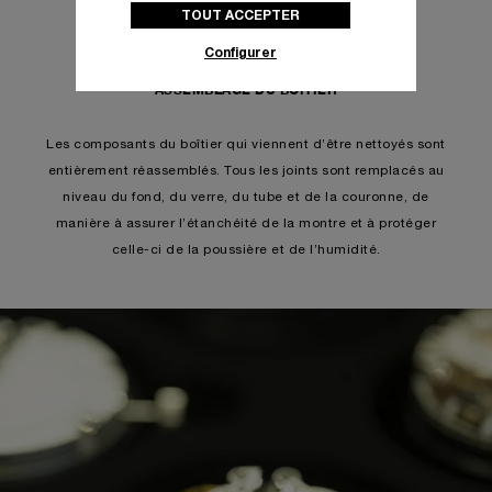
cliquez sur « Configurer » ou consultez notre
TOUT ACCEPTER
politique des cookies
pour obtenir plus
d’informations.
Configurer
En cliquant sur « Tout accepter », vous
ASSEMBLAGE DU BOÎTIER
donnez votre consentement pour l’utilisation
des cookies susmentionnés
Les composants du boîtier qui viennent d’être nettoyés sont
En cliquant sur « Tout refuser », vous
donnez votre consentement uniquement
entièrement réassemblés. Tous les joints sont remplacés au
pour l’utilisation des cookies techniques.
niveau du fond, du verre, du tube et de la couronne, de
manière à assurer l’étanchéité de la montre et à protéger
celle-ci de la poussière et de l’humidité.