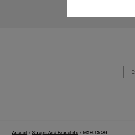
E
Accueil
Straps And Bracelets
MXE0C5QG