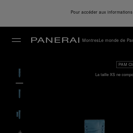
Pour accéder aux informations 
Montres
Le monde de Pa
✕
PAM Cl
La taille XS ne compo