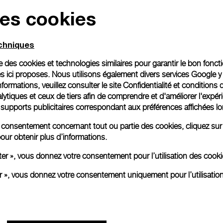
des cookies
Emballage cadeau
Toutes les commandes son
echniques
paiement en ligne, vous 
personnalisé.
ise des cookies et technologies similaires pour garantir le bon fonc
En savoir plus
s ici proposes. Nous utilisons également divers services Google y
formations, veuillez consulter le
site Confidentialité et conditions 
ytiques et ceux de tiers afin de comprendre et d'améliorer l'expér
es supports publicitaires correspondant aux préférences affichées lo
Toutes les images sont des ima
aux produits réels.
re consentement concernant tout ou partie des cookies, cliquez sur
our obtenir plus d’informations.
ter », vous donnez votre consentement pour l’utilisation des coo
er », vous donnez votre consentement uniquement pour l’utilisatio