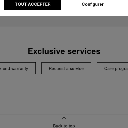
TOUT ACCEPTER
Configurer
Exclusive services
xtend warranty
Request a service
Care progr
Back to top