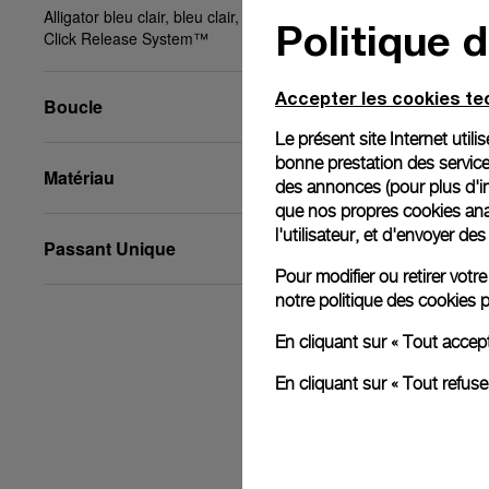
Alligator bleu clair, bleu clair, XS, 22/18, BA, PAM
Politique 
Click Release System™
Accepter les cookies t
Boucle
Le présent site Internet util
bonne prestation des service
Matériau
des annonces (pour plus d'in
que nos propres cookies anal
l'utilisateur, et d'envoyer d
Passant Unique
Pour modifier ou retirer vot
notre
politique des cookies
p
En cliquant sur « Tout accep
En cliquant sur « Tout refus