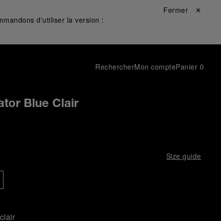
Fermer ✕
mandons d'utiliser la version :
Rechercher
Mon compte
Panier
0
ator Blue Clair
Size guide
clair