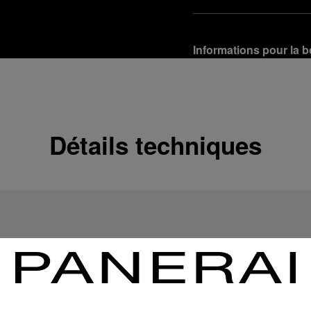
Informations pour la b
Options de livraison
Nos produits sont expédi
En savoir plus
Détails techniques
Retours et échanges g
Afin de garantir votre ent
d'Officine Panerai ou tou
produit conformément à la
En savoir plus
Options de paiement
Officine Panerai garantit
crédit :
En savoir plus