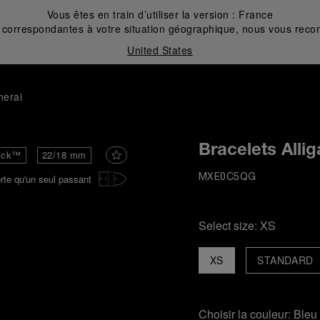
Vous êtes en train d’utiliser la version :
France
correspondantes à votre situation géographique, nous vous recom
United States
nerai
Bracelets Allig
ick™
22/18 mm
rte qu'un seul passant
MXE0C5QG
Select size:
XS
XS
STANDARD
Choisir la couleur:
Bleu 