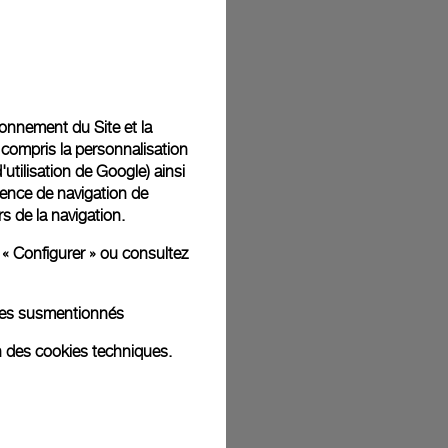
t livrées dans un coffret signature Panerai offert. Lors du
aurez la possibilité d’ajouter un message cadeau
tionnement du Site et la
 compris la personnalisation
d'utilisation de Google
) ainsi
ience de navigation de
rs de la navigation.
ges d'illustration. Les coloris et tailles peuvent varier par rapport
 « Configurer » ou consultez
kies susmentionnés
n des cookies techniques.