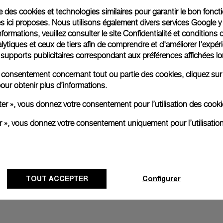
ise des cookies et technologies similaires pour garantir le bon fonc
s ici proposes. Nous utilisons également divers services Google y
Emballage cadeau
formations, veuillez consulter le
site Confidentialité et conditions 
Toutes les commandes son
ytiques et ceux de tiers afin de comprendre et d'améliorer l'expér
paiement en ligne, vous 
es supports publicitaires correspondant aux préférences affichées lo
personnalisé.
En savoir plus
re consentement concernant tout ou partie des cookies, cliquez sur
our obtenir plus d’informations.
ter », vous donnez votre consentement pour l’utilisation des coo
Toutes les images sont des ima
er », vous donnez votre consentement uniquement pour l’utilisatio
aux produits réels.
TOUT ACCEPTER
Configurer