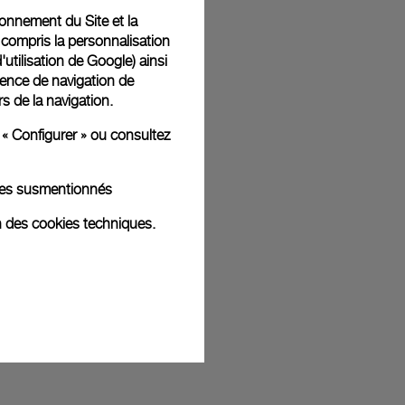
tionnement du Site et la
 compris la personnalisation
d'utilisation de Google
) ainsi
t livrées dans un coffret signature Panerai offert. Lors du
ience de navigation de
aurez la possibilité d’ajouter un message cadeau
rs de la navigation.
 « Configurer » ou consultez
kies susmentionnés
ges d'illustration. Les coloris et tailles peuvent varier par rapport
n des cookies techniques.