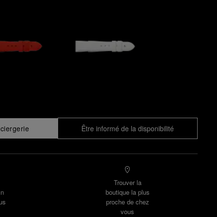
ciergerie
Être informé de la disponibilité
Trouver la
un
boutique la plus
us
proche de chez
vous