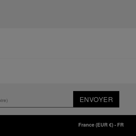
ENVOYER
France
(
EUR €
)
- FR