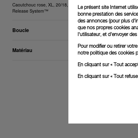
Caoutchouc rose, XL, 20/18, BA, PAM Click
Le présent site Internet util
Release System™
bonne prestation des service
des annonces (pour plus d'in
que nos propres cookies anal
Boucle
l'utilisateur, et d'envoyer d
Pour modifier ou retirer vot
Matériau
notre
politique des cookies
p
En cliquant sur « Tout accep
En cliquant sur « Tout refus