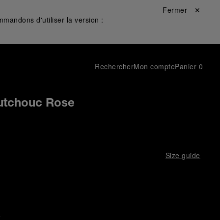
Fermer ✕
mandons d'utiliser la version :
Rechercher
Mon compte
Panier
0
utchouc Rose
Size guide
e