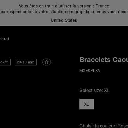
Vous êtes en train d’utiliser la version :
France
correspondantes à votre situation géographique, nous vous recom
United States
nerai
Bracelets Cao
ick™
20/18 mm
MXE0PLXV
Select size:
XL
XL
Choisir la couleur:
Ros