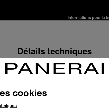
Informations pour la b
Options de livraison
Nos produits sont expédi
En savoir plus
Détails techniques
Retours et échanges g
Afin de garantir votre ent
d'Officine Panerai ou tou
produit conformément à la
En savoir plus
Options de paiement
des cookies
Officine Panerai garantit
crédit :
En savoir plus
echniques