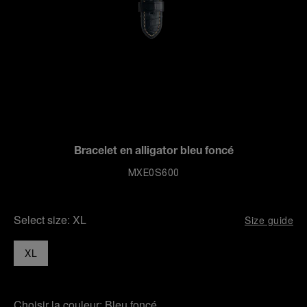
Bracelet en alligator bleu foncé
MXE0S600
Select size:
XL
Size guide
XL
Choisir la couleur:
Bleu foncé