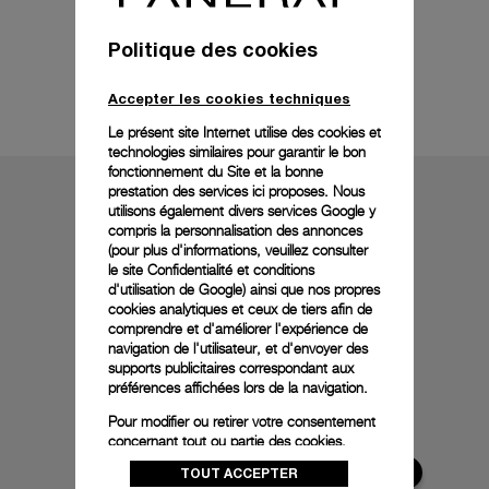
Politique des cookies
Détails techniques
Accepter les cookies techniques
Le présent site Internet utilise des cookies et
technologies similaires pour garantir le bon
fonctionnement du Site et la bonne
prestation des services ici proposes. Nous
utilisons également divers services Google y
compris la personnalisation des annonces
(pour plus d'informations, veuillez consulter
le
site Confidentialité et conditions
d'utilisation de Google
) ainsi que nos propres
cookies analytiques et ceux de tiers afin de
comprendre et d'améliorer l'expérience de
navigation de l'utilisateur, et d'envoyer des
supports publicitaires correspondant aux
préférences affichées lors de la navigation.
Pour modifier ou retirer votre consentement
concernant tout ou partie des cookies,
cliquez sur « Configurer » ou consultez notre
TOUT ACCEPTER
politique des cookies
pour obtenir plus