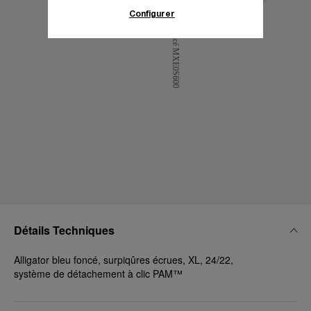
d’informations.
Configurer
En cliquant sur « Tout accepter », vous
donnez votre consentement pour l’utilisation
des cookies susmentionnés
En cliquant sur « Tout refuser », vous
donnez votre consentement uniquement
pour l’utilisation des cookies techniques.
Détails Techniques
Alligator bleu foncé, surpiqûres écrues, XL, 24/22,
système de détachement à clic PAM™