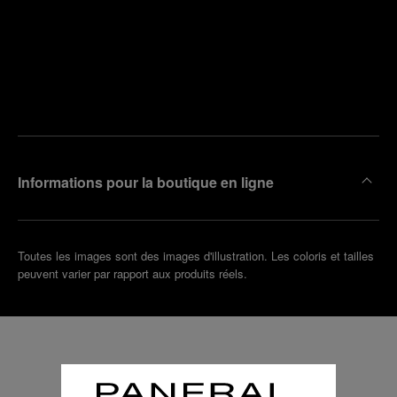
Trouver
la
Prendre
boutique
un
la plus
rendez-
proche
vous
de chez
vous
Informations pour la boutique en ligne
Toutes les images sont des images d'illustration. Les coloris et tailles
peuvent varier par rapport aux produits réels.