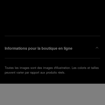
Trouver
la
Prendre
boutique
un
la plus
rendez-
proche
vous
de chez
vous
Informations pour la boutique en ligne
Toutes les images sont des images d'illustration. Les coloris et tailles
peuvent varier par rapport aux produits réels.