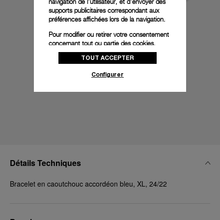
navigation de l'utilisateur, et d'envoyer des
supports publicitaires correspondant aux
préférences affichées lors de la navigation.
Pour modifier ou retirer votre consentement
concernant tout ou partie des cookies,
cliquez sur « Configurer » ou consultez notre
TOUT ACCEPTER
politique des cookies
pour obtenir plus
d’informations.
Configurer
En cliquant sur « Tout accepter », vous
donnez votre consentement pour l’utilisation
des cookies susmentionnés
En cliquant sur « Tout refuser », vous
donnez votre consentement uniquement
pour l’utilisation des cookies techniques.
Détails Techniques
Bracelet en caoutchouc accordéon bleu, XL, 24/22