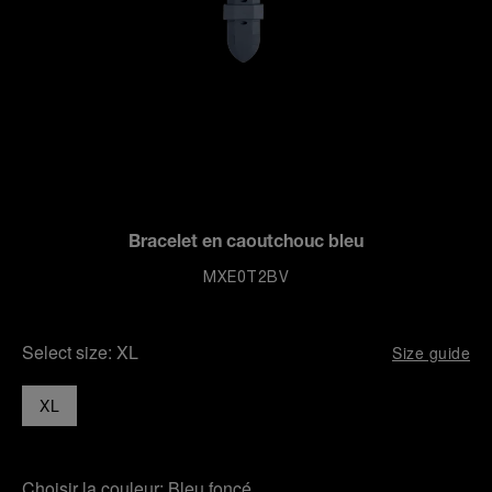
Bracelet en caoutchouc bleu
MXE0T2BV
Select size:
XL
Size guide
XL
Choisir la couleur:
Bleu foncé