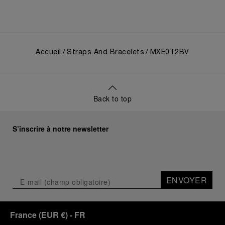
Accueil
Straps And Bracelets
MXE0T2BV
Back to top
S’inscrire à notre newsletter
ENVOYER
France
(
EUR €
)
- FR