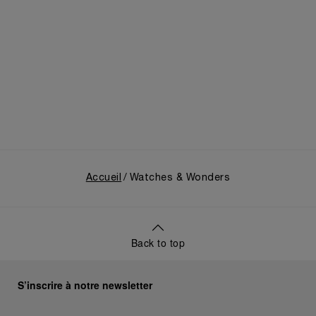
Watches and Wonders de Genève 2023
Panerai possède une histoire légendaire qui a débuté 
en 1860 à Florence. Une histoire d'innovations 
révolutionnaires depuis la pâte luminescente brevetée 
par Panerai en 1916, sous le nom Radiomir.
Accueil
Watches & Wonders
Lors de l'édition 2023 de Watches and Wonders, 
Panerai a célébré son histoire en revisitant la collection 
Radiomir, avec des modèles modernes et héritage.
Back to top
S’inscrire à notre newsletter