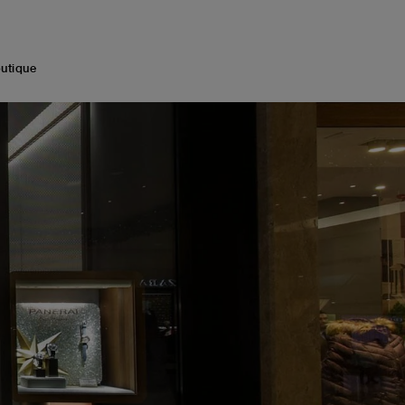
med by the inimitable allure of Italian hospitality.
utique