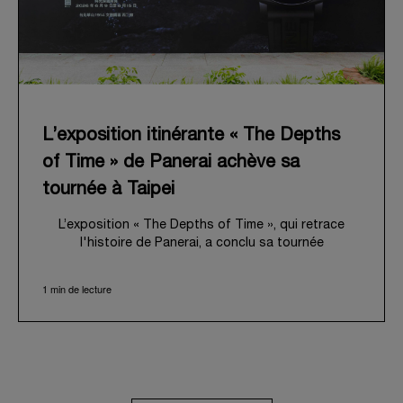
L’exposition itinérante « The Depths
of Time » de Panerai achève sa
tournée à Taipei
L’exposition « The Depths of Time », qui retrace
l'histoire de Panerai, a conclu sa tournée
internationale à Taipei. Du 12 au 15 juin 2026, les
visiteurs ont pu venir l’admirer dans le Huashan 1914
1 min de lecture
Creative Park, bâtiment d’importance historique. Fort
d'une histoire séculaire, ce lieu symbolique offrait
une toile de fond pittoresque, mêlant
harmonieusement le patrimoine local au profond récit
de Panerai.
Dans un voyage en immersion au cœur de l’héritage