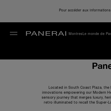
Pour accéder aux informations 
Montres
Le monde de Pa
✕
Pane
Located in South Coast Plaza, the 
innovations empowering our Modern He
sensory journey that merges luxury, heri
retro illuminated to recall the Super-
designed to narrate the brand’s story, ac