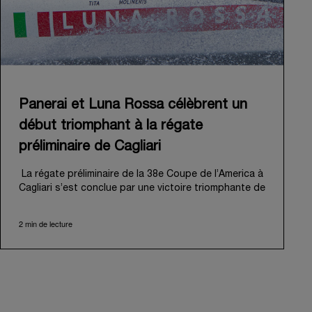
Panerai et Luna Rossa célèbrent un
début triomphant à la régate
préliminaire de Cagliari
La régate préliminaire de la 38e Coupe de l’America à
Cagliari s’est conclue par une victoire triomphante de
Luna Rossa, inaugurant ambitieusement sa « route
de Naples 2027 ». Cet événement palpitant a
2 min de lecture
également marqué le début officiel de l’aventure de
Panerai aux côtés de la Luna Rossa Team, mue par
un attachement partagé à la performance,
l'innovation et la tradition nautique professionnelle.
Du 21 au 24 mai 2026, le golfe des Anges de Cagliari
a offert une magnifique toile de fond à cette régate