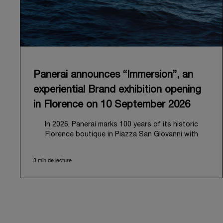
Panerai announces “Immersion”, an
experiential Brand exhibition opening
in Florence on 10 September 2026
In 2026, Panerai marks 100 years of its historic
Florence boutique in Piazza San Giovanni with
“Immersion,” a new exhibition that offers a
contemporary exploration of the Maison’s identity.
3 min de lecture
Open from September 10 to 19 at Museo Marino
Marini, the exhibition is conceived as an experiential
journey that moves from family workshop to the sea,
inviting visitors to understand Panerai by
experiencing the very conditions and forces that
have shaped Panerai from its origins to today: