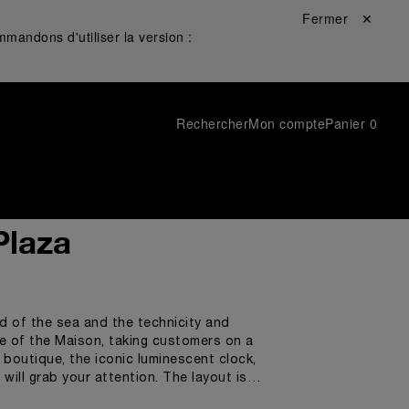
Fermer ✕
mandons d'utiliser la version :
Rechercher
Mon compte
Panier
0
Plaza
d of the sea and the technicity and
 of the Maison, taking customers on a
e boutique, the iconic luminescent clock,
will grab your attention. The layout is
universe. While shopping,