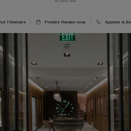
en savoir plus
clients are immersed in a world of technical prowess and welco
oir l'itinéraire
Prendre Rendez-vous
Appelez la Bo