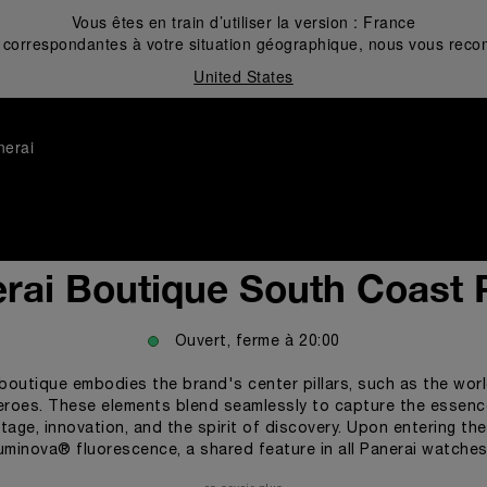
Vous êtes en train d’utiliser la version :
France
correspondantes à votre situation géographique, nous vous recom
United States
nerai
rai Boutique South Coast 
Ouvert, ferme à
20:00
boutique embodies the brand's center pillars, such as the worl
roes. These elements blend seamlessly to capture the essence
tage, innovation, and the spirit of discovery. Upon entering th
Luminova® fluorescence, a shared feature in all Panerai watches 
companying customers through the different collections of the Panerai 