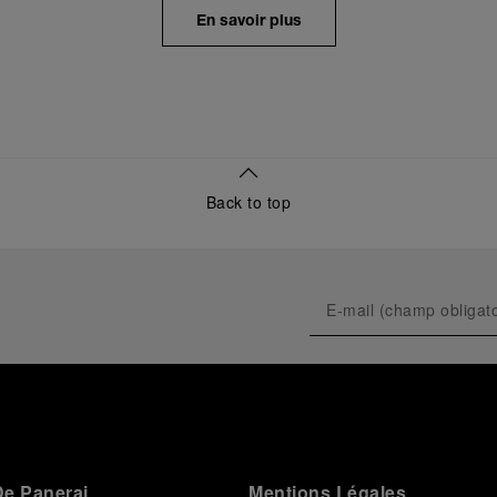
unique de la Maison, l’exposition retraçait son
En savoir plus
évolution depuis ses origines en tant que
fournisseur de la Marine Militaire Italienne au début
des années 1910. Elle revenait notamment sur le
virage pris en 1993, avec la présentation au grand
public de ses innovations militaires à travers sa
toute première collection Luminor adaptée à un
usage civil, et sur son développement ultérieur après
l’acquisition par le groupe Richemont en 1997.
Back to top
e Panerai
Mentions Légales