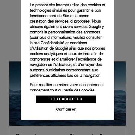
Le présent site Internet utilise des cookies et
technologies similaires pour garantir le bon
fonctionnement du Site et la bonne
prestation des services ici proposes. Nous
utilisons également divers services Google y
compris la personnalisation des annonces
(pour plus d'informations, veuillez consulter
le
site Confidentialité et conditions
News & Events
d'utilisation de Google
) ainsi que nos propres
cookies analytiques et ceux de tiers afin de
comprendre et d'améliorer l'expérience de
navigation de l'utilisateur, et d'envoyer des
supports publicitaires correspondant aux
préférences affichées lors de la navigation.
Pour modifier ou retirer votre consentement
concernant tout ou partie des cookies,
cliquez sur « Configurer » ou consultez notre
TOUT ACCEPTER
politique des cookies
pour obtenir plus
d’informations.
Configurer
En cliquant sur « Tout accepter », vous
donnez votre consentement pour l’utilisation
des cookies susmentionnés