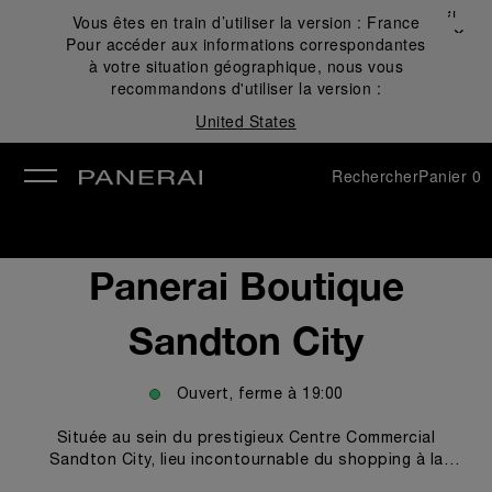
Fermer
Vous êtes en train d’utiliser la version :
France
✕
Pour accéder aux informations correspondantes
mer
à votre situation géographique, nous vous
recommandons d'utiliser la version :
United States
Rechercher
Panier
0
Panerai Boutique
Sandton City
Ouvert, ferme à
19:00
Située au sein du prestigieux Centre Commercial
Sandton City, lieu incontournable du shopping à la
croisée de Rivonia Road et Sandton Drive, la boutique