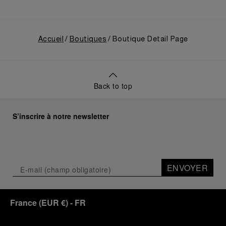
from the past to how the Maison’s spirit expresses
itself today. Blending heritage with innovation, our
tool watches become protagonists and essential
equipment for contemporary adventures.”
Accueil
Boutiques
Boutique Detail Page
Ten years after the acclaimed ‘Dive Into Time’
exhibition at the Museo Marino Marini in 2016,
Panerai returns to this Florentine landmark to unveil
a new look at its legendary history.
Back to top
Renowned for its blend of historical architecture
and contemporary artistic expression, Museo
Marino Marini will once again host Panerai in its
S’inscrire à notre newsletter
crypt, a fitting backdrop for the brand’s journey
through time and ocean depths.
Depicting a modern portrait of the brand’s spirit,
the exhibition offers a pivotal introduction to the
ENVOYER
origins of the Family business that would become
an icon of 21st century watchmaking. Visitors will
discover how, here in Florence from 1860, the
France
(
EUR €
)
- FR
Panerai family developed across generations two
parallel businesses: the boutique “Orologeria
Svizzera”, a point of reference for watchmaking