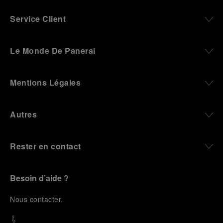
culture in the city, and the “G.Panerai & Figlio”
Company, where professional instruments were
Service Client
created for the Italian Navy. From this partnership, a
method shaped by real needs emerged: visibility in
darkness, water resistance for the depths,
Le Monde De Panerai
robustness in extreme conditions, and an extended
power reserve. The very same method continues to
define what Panerai stands for today, through
Mentions Légales
contemporary watches designed for action,
materials manufactured to withstand demanding
environments, functions that support exploration,
Autres
and experiences that bring the brand into the lives
of those who move beyond the expected.
Rester en contact
From Florence and the Panerai family, visitors move
into the atmosphere of a secret military workshop,
where the foundations of the brand’s technical
expertise take shape. From there, the path
Besoin d’aide ?
descends into the abyss, an environment of
pressure, darkness, silence, and survival, where the
N
ous contacter
.
meaning of a professional instrument becomes
immediate and tangible.