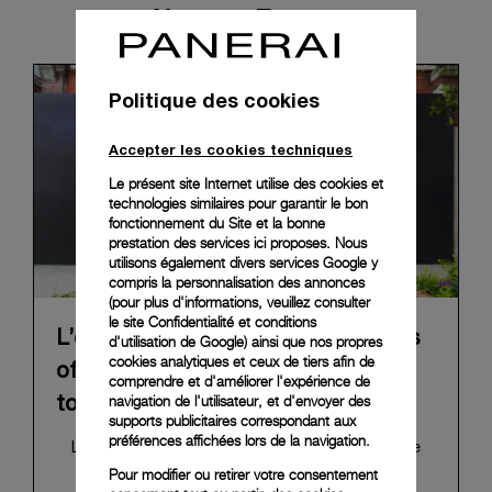
News & Events
Politique des cookies
Accepter les cookies techniques
Le présent site Internet utilise des cookies et
technologies similaires pour garantir le bon
fonctionnement du Site et la bonne
prestation des services ici proposes. Nous
utilisons également divers services Google y
compris la personnalisation des annonces
(pour plus d'informations, veuillez consulter
le
site Confidentialité et conditions
L’exposition itinérante « The Depths
d'utilisation de Google
) ainsi que nos propres
cookies analytiques et ceux de tiers afin de
of Time » de Panerai achève sa
comprendre et d'améliorer l'expérience de
navigation de l'utilisateur, et d'envoyer des
tournée à Taipei
supports publicitaires correspondant aux
préférences affichées lors de la navigation.
L’exposition « The Depths of Time », qui retrace
l'histoire de Panerai, a conclu sa tournée
Pour modifier ou retirer votre consentement