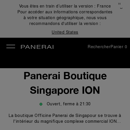
Fermer
Vous êtes en train d’utiliser la version :
France
✕
Pour accéder aux informations correspondantes
mer
à votre situation géographique, nous vous
recommandons d'utiliser la version :
United States
Rechercher
Panier
0
Panerai Boutique
Singapore ION
Ouvert, ferme à
21:30
La boutique Officine Panerai de Singapour se trouve à
l'intérieur du magnifique complexe commercial ION
Orchard, sur la prestigieuse Orchard Road. Elle bénéficie