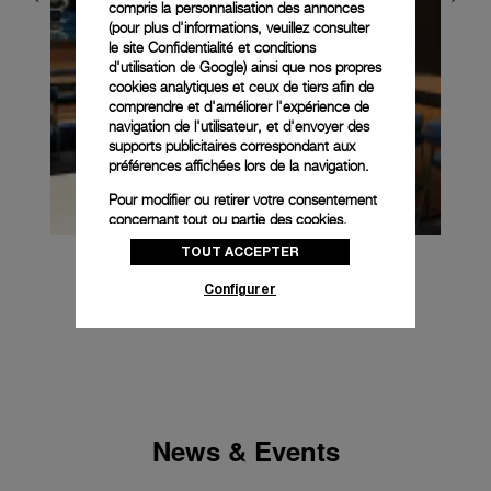
compris la personnalisation des annonces
(pour plus d'informations, veuillez consulter
le
site Confidentialité et conditions
d'utilisation de Google
) ainsi que nos propres
cookies analytiques et ceux de tiers afin de
comprendre et d'améliorer l'expérience de
navigation de l'utilisateur, et d'envoyer des
supports publicitaires correspondant aux
préférences affichées lors de la navigation.
Pour modifier ou retirer votre consentement
concernant tout ou partie des cookies,
cliquez sur « Configurer » ou consultez notre
TOUT ACCEPTER
politique des cookies
pour obtenir plus
d’informations.
Configurer
En cliquant sur « Tout accepter », vous
donnez votre consentement pour l’utilisation
des cookies susmentionnés
En cliquant sur « Tout refuser », vous
donnez votre consentement uniquement
pour l’utilisation des cookies techniques.
News & Events