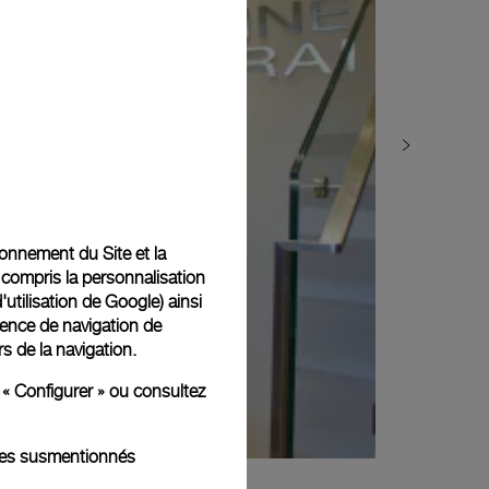
tionnement du Site et la
 compris la personnalisation
d'utilisation de Google
) ainsi
ience de navigation de
rs de la navigation.
 « Configurer » ou consultez
kies susmentionnés