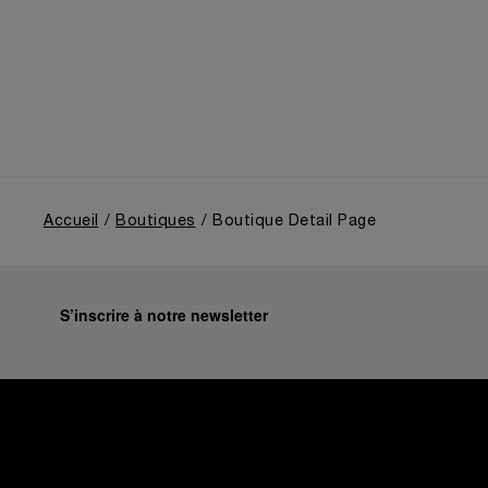
Dans un voyage en immersion au cœur de l’héritage
unique de la Maison, l’exposition retraçait son
évolution depuis ses origines en tant que
fournisseur de la Marine Militaire Italienne au début
des années 1910. Elle revenait notamment sur le
virage pris en 1993, avec la présentation au grand
public de ses innovations militaires à travers sa
toute première collection Luminor adaptée à un
usage civil, et sur son développement ultérieur après
l’acquisition par le groupe Richemont en 1997.
Accueil
Boutiques
Boutique Detail Page
S’inscrire à notre newsletter