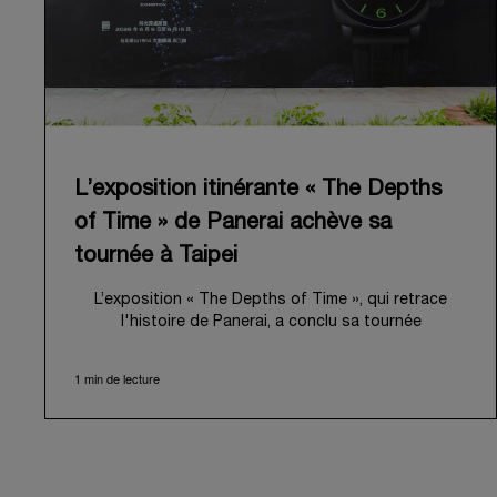
L’exposition itinérante « The Depths
of Time » de Panerai achève sa
tournée à Taipei
L’exposition « The Depths of Time », qui retrace
l'histoire de Panerai, a conclu sa tournée
internationale à Taipei. Du 12 au 15 juin 2026, les
visiteurs ont pu venir l’admirer dans le Huashan 1914
1 min de lecture
Creative Park, bâtiment d’importance historique. Fort
d'une histoire séculaire, ce lieu symbolique offrait
une toile de fond pittoresque, mêlant
harmonieusement le patrimoine local au profond récit
de Panerai.