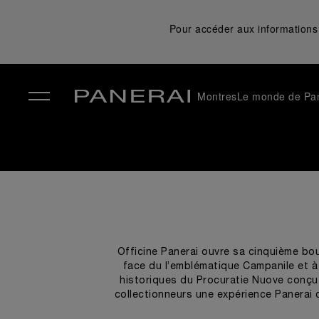
Pour accéder aux informations 
Montres
Le monde de Pa
✕
Officine Panerai ouvre sa cinquième bou
face du l’emblématique Campanile et à 
historiques du Procuratie Nuove conçu p
collectionneurs une expérience Panerai co
les couleurs s'inspirent du monde marit