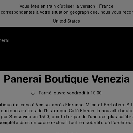
Vous êtes en train d’utiliser la version :
France
correspondantes à votre situation géographique, nous vous recom
United States
nerai
Panerai Boutique Venezia
Fermé, ouvre
vendredi
à
10:00
tique italienne à Venise, après Florence, Milan et Portofino. Si
quelques mètres de l’historique Café Florian, la nouvelle bou
ar Sansovino en 1500, point d’orgue de l’une des plus célèbres p
mplète dans un cadre exclusif tout en sobriété où l'architectur
ime et des liens inextricables de la marque florentine avec cel