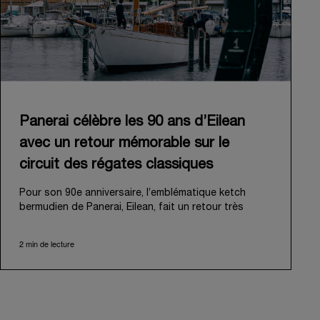
Panerai célèbre les 90 ans d’Eilean
avec un retour mémorable sur le
circuit des régates classiques
Pour son 90e anniversaire, l’emblématique ketch
bermudien de Panerai, Eilean, fait un retour très
attendu sur le circuit des régates classiques. Conçu
et construit en 1936 par les légendaires chantiers
2 min de lecture
écossais Fife of Fairlie, Eilean a été retrouvé à
Antigua en 2006 dans un état de délabrement
avancé. Panerai a su reconnaître son véritable
potentiel et s’est donc lancé dans un ambitieux
travail de restauration, afin de lui rendre sa gloire