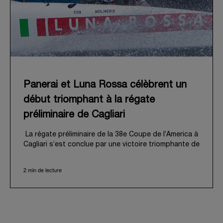
Panerai et Luna Rossa célèbrent un
début triomphant à la régate
préliminaire de Cagliari
La régate préliminaire de la 38e Coupe de l’America à
Cagliari s’est conclue par une victoire triomphante de
Luna Rossa, inaugurant ambitieusement sa « route
de Naples 2027 ». Cet événement palpitant a
2 min de lecture
également marqué le début officiel de l’aventure de
Panerai aux côtés de la Luna Rossa Team, mue par
un attachement partagé à la performance,
l'innovation et la tradition nautique professionnelle.
Du 21 au 24 mai 2026, le golfe des Anges de Cagliari