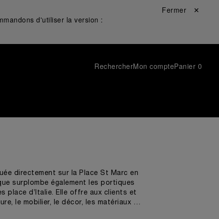
Fermer ✕
mandons d'utiliser la version :
Rechercher
Mon compte
Panier
0
tuée directement sur la Place St Marc en
tique surplombe également les portiques
lace d’Italie. Elle offre aux clients et
e, le mobilier, le décor, les matériaux et
ui-ci. La boutique disposera de tous les