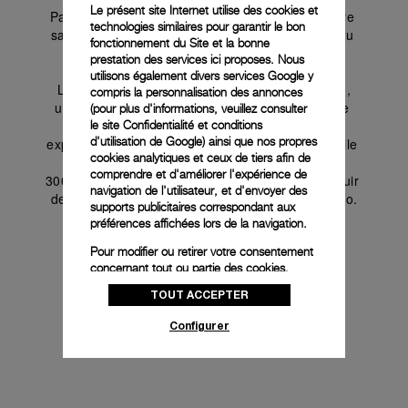
Le présent site Internet utilise des cookies et
Paneristi », tandis que le fond de boîtier en verre 
technologies similaires pour garantir le bon
saphir fumé transparent est rehaussé du logo du 
fonctionnement du Site et la bonne
25e anniversaire des Paneristi.
prestation des services ici proposes. Nous
utilisons également divers services Google y
 La PAM02025 est animée par le calibre P.6000, 
compris la personnalisation des annonces
un mouvement à remontage manuel doté d’une 
(pour plus d'informations, veuillez consulter
réserve de marche de 3 jours, offrant une 
le
site Confidentialité et conditions
d'utilisation de Google
) ainsi que nos propres
expérience plus captivante à son propriétaire. Elle 
cookies analytiques et ceux de tiers afin de
offre une étanchéité jusqu’à 30 bars (environ 
comprendre et d'améliorer l'expérience de
300 mètres) et s’accompagne d’un bracelet en cuir 
navigation de l'utilisateur, et d'envoyer des
de veau vintage avec une boucle trapèze brunito.
supports publicitaires correspondant aux
préférences affichées lors de la navigation.
Pour modifier ou retirer votre consentement
concernant tout ou partie des cookies,
cliquez sur « Configurer » ou consultez notre
TOUT ACCEPTER
politique des cookies
pour obtenir plus
d’informations.
Configurer
En cliquant sur « Tout accepter », vous
donnez votre consentement pour l’utilisation
des cookies susmentionnés
En cliquant sur « Tout refuser », vous