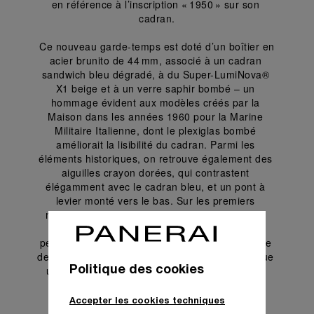
en référence à l’inscription « 1950 » sur son 
cadran.
 Ce nouveau garde-temps est doté d’un boîtier en 
acier brunito de 44 mm, associé à un cadran 
sandwich bleu dégradé, à du Super-LumiNova® 
X1 beige et à un verre saphir bombé – un 
hommage évident aux modèles créés par la 
Maison dans les années 1960 pour la Marine 
Militaire Italienne, dont le plexiglas bombé 
améliorait la lisibilité du cadran. Parmi les 
éléments historiques, on retrouve également des 
aiguilles crayon dorées, qui contrastent 
élégamment avec le cadran bleu, et un pont à 
levier monté vers le bas. Sur les premiers 
modèles développés pour l’armée italienne, le 
levier était parfois monté à l’envers, ce qui 
permettait aux plongeurs d’activer le mécanisme 
de remontage plus facilement. Ce détail constitue 
Politique des cookies
un autre clin d’œil à la tradition historique des 
montres militaires Panerai et à leur design 
fonctionnel caractéristique. Le pont protège-
Accepter les cookies techniques
couronne à levier est orné de l’inscription « 