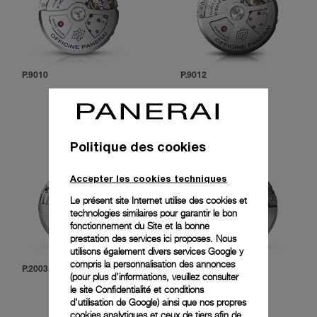
P.9010
P.9012
Politique des cookies
Accepter les cookies techniques
Le présent site Internet utilise des cookies et
technologies similaires pour garantir le bon
fonctionnement du Site et la bonne
prestation des services ici proposes. Nous
utilisons également divers services Google y
compris la personnalisation des annonces
P.2003
P.9100
(pour plus d'informations, veuillez consulter
le
site Confidentialité et conditions
d'utilisation de Google
) ainsi que nos propres
cookies analytiques et ceux de tiers afin de