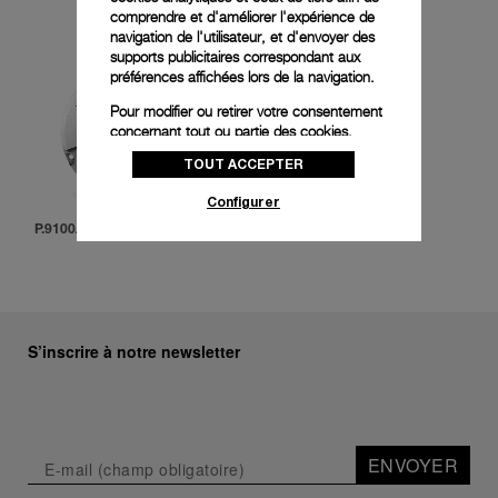
comprendre et d'améliorer l'expérience de
navigation de l'utilisateur, et d'envoyer des
supports publicitaires correspondant aux
préférences affichées lors de la navigation.
Pour modifier ou retirer votre consentement
concernant tout ou partie des cookies,
cliquez sur « Configurer » ou consultez notre
TOUT ACCEPTER
politique des cookies
pour obtenir plus
d’informations.
Configurer
En cliquant sur « Tout accepter », vous
P.9100/R
donnez votre consentement pour l’utilisation
des cookies susmentionnés
En cliquant sur « Tout refuser », vous
donnez votre consentement uniquement
pour l’utilisation des cookies techniques.
S’inscrire à notre newsletter
ENVOYER