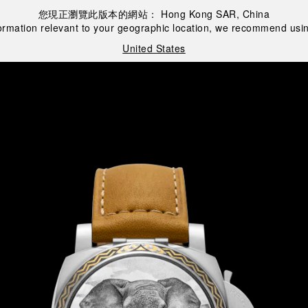
您現正瀏覽此版本的網站：
Hong Kong SAR, China
ormation relevant to your geographic location, we recommend usin
United States