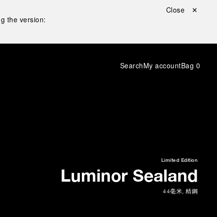
Close ✕
g the version:
Search
My account
Bag
0
Limited Edition
Luminor Sealand
44毫米
,
精鋼