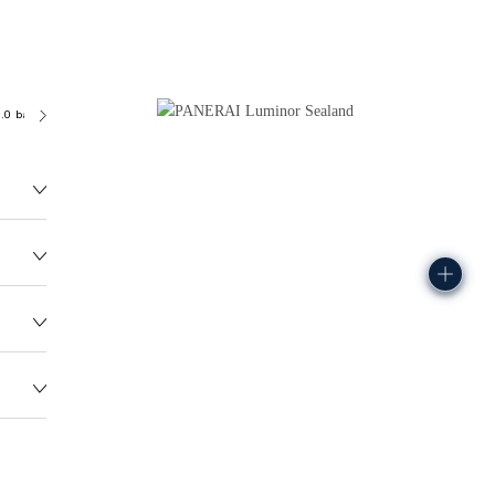
.0 bar (~100.0 metres)
P9000
278.9G