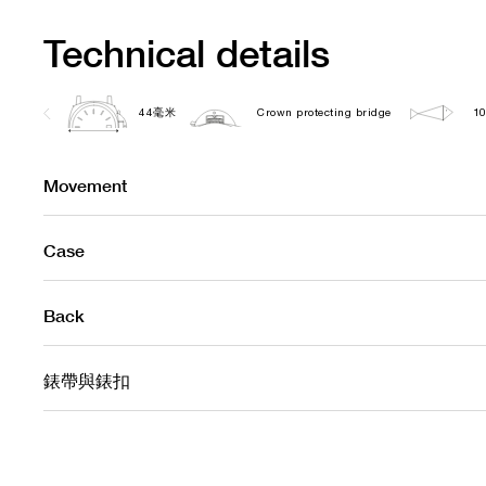
Technical details
44毫米
Crown protecting bridge
10
Movement
Case
Back
錶帶與錶扣