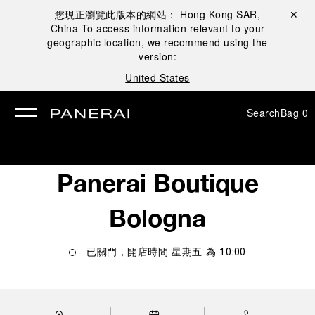
您現正瀏覽此版本的網站：
Hong Kong SAR,
Close ✕
China
To access information relevant to your
se
geographic location, we recommend using the
version:
United States
Search
Bag
0
Panerai Boutique
Bologna
已關門，開店時間
星期五
為
10:00