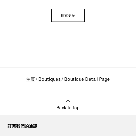
定供應商的起源開始追溯。展覽特別聚焦於品牌在1993
年迎來的關鍵轉折點：首度向大眾揭開其軍事級創新技
術的神秘面紗，推出首個民用的Luminor系列，並完整呈
探索更多
現其在1997年加入歷峯集團後蓬勃發展的輝煌歷程。
主頁
Boutiques
Boutique Detail Page
Back to top
訂閱我們的通訊