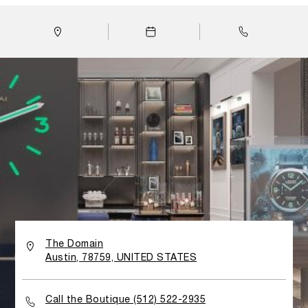
sensory journey that merges luxury, heritage, innovation,
and the spirit of discovery. Upon entering the boutique,
the iconic luminescent clock, retro illuminated to recall
the Super-Luminova® fluorescence, a shared feature in
all Panerai watches will grab your attention. The layout
is designed to narrate the brand’s story, accompanying
customers through the different collections of the
Panerai universe. While shopping, clients are immersed in
a world of technical prowess and welcomed by the
inimitable allure of Italian hospitality.
The Domain
Austin, 78759, UNITED STATES
Call the Boutique (512) 522-2935