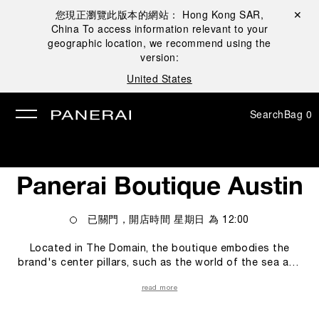
您現正瀏覽此版本的網站：
Hong Kong SAR,
Close ✕
China
To access information relevant to your
se
geographic location, we recommend using the
version:
United States
Search
Bag
0
Panerai Boutique Austin
已關門，開店時間
星期日
為
12:00
Located in The Domain, the boutique embodies the
brand's center pillars, such as the world of the sea and
the technicity and innovations empowering our Modern
read more
Heroes. These elements blend seamlessly to capture
the essence of the Maison, taking customers on a