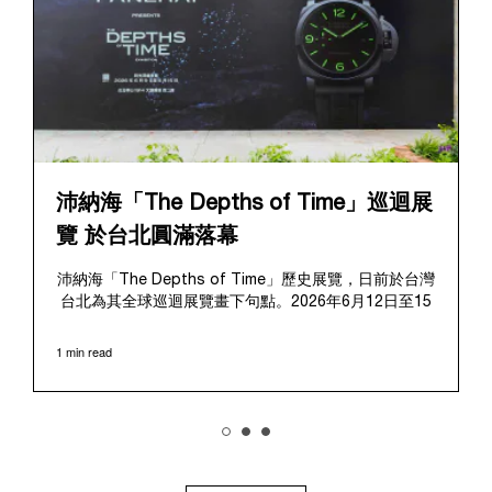
沛納海「The Depths of Time」巡迴展
覽 於台北圓滿落幕
沛納海「The Depths of Time」歷史展覽，日前於台灣
台北為其全球巡迴展覽畫下句點。2026年6月12日至15
日，該展覽於極具歷史意義的華山1914文化創意產業園
區對公眾開放。這座擁有百年歷史的標誌性場地提供了
1 min read
極具感染力的舞台，將在地的文化傳承與沛納海深厚的
歷史敘事完美融合、相得益彰。
展覽帶領觀者踏上引人入勝的旅程，深入探索沛納海獨
樹一幟的品牌底蘊，從1910年代初期作為義大利海軍指
定供應商的起源開始追溯。展覽特別聚焦於品牌在1993
年迎來的關鍵轉折點：首度向大眾揭開其軍事級創新技