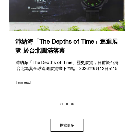
沛納海「The Depths of Time」巡迴展
覽 於台北圓滿落幕
沛納海「The Depths of Time」歷史展覽，日前於台灣
台北為其全球巡迴展覽畫下句點。2026年6月12日至15
日，該展覽於極具歷史意義的華山1914文化創意產業園
區對公眾開放。這座擁有百年歷史的標誌性場地提供了
1 min read
極具感染力的舞台，將在地的文化傳承與沛納海深厚的
歷史敘事完美融合、相得益彰。
展覽帶領觀者踏上引人入勝的旅程，深入探索沛納海獨
樹一幟的品牌底蘊，從1910年代初期作為義大利海軍指
定供應商的起源開始追溯。展覽特別聚焦於品牌在1993
年迎來的關鍵轉折點：首度向大眾揭開其軍事級創新技
術的神秘面紗，推出首個民用的Luminor系列，並完整呈
探索更多
現其在1997年加入歷峯集團後蓬勃發展的輝煌歷程。