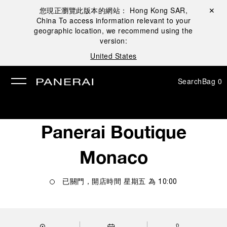
您現正瀏覽此版本的網站：
Hong Kong SAR,
Close ✕
China
To access information relevant to your
se
geographic location, we recommend using the
version:
United States
Search
Bag
0
Panerai Boutique
Monaco
已關門，開店時間
星期五
為
10:00