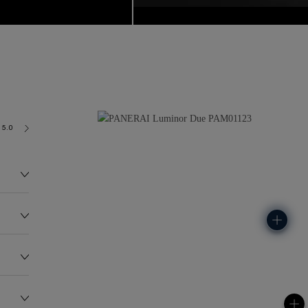
5.0 bar (~50.0 metres)
P900
137.0G