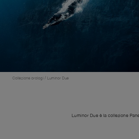
/
Collezione orologi
Luminor Due
Luminor Due è la collezione Paner