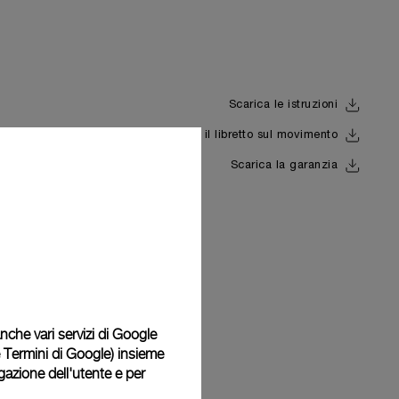
Scarica le istruzioni
Scarica il libretto sul movimento
Back
Scarica la garanzia
 anche vari servizi di Google
e Termini di Google
) insieme
igazione dell'utente e per