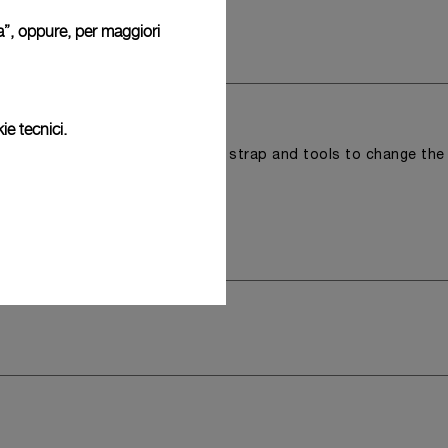
ura”, oppure, per maggiori
ofanetto Panerai.
ie tecnici.
r a tray that houses the second strap and tools to change the
 model.