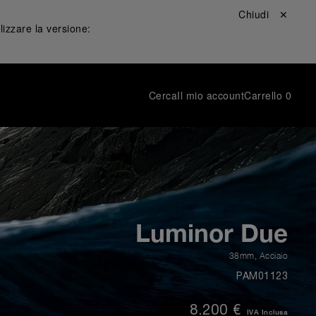
Chiudi ✕
lizzare la versione:
Cerca
Il mio account
Carrello
0
Luminor Due
38mm
,
Acciaio
PAM01123
8.200 €
IVA Inclusa