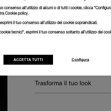
uo consenso all’utilizzo di alcuni o di tutti i cookie, clicca “Config
Cofanetto dell'orologio
tra
Cookie policy.
esprimi il tuo consenso all’utilizzo dei cookie sopraindicati.
Il segnatempo viene fornito all'interno del c
ookie tecnici", esprimi il tuo consenso soltanto all’utilizzo dei cook
The design includes a convenient drawer o
straps, if applicable to the specific watch
ACCETTA TUTTI
Estendi la garanzia
Configura
Trasforma il tuo look