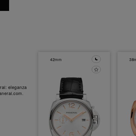
42mm
38
erai: eleganza
Panerai.com.