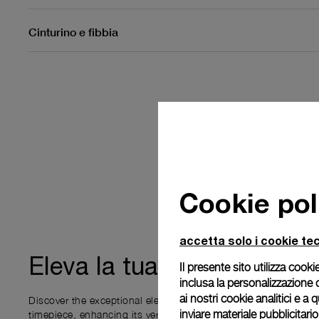
Cinturino e fibbia
Cookie pol
accetta solo i cookie tec
esperienza
Eleva la tua
Il presente sito utilizza cookie
inclusa la personalizzazione 
ai nostri cookie analitici e a
Discover the exceptional elements that accompany your new P
inviare materiale pubblicitari
timepiece, enhancing its versatility and your ownership experi