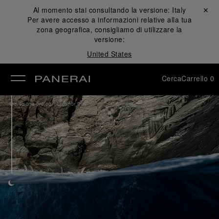
Al momento stai consultando la versione:
Italy
Chiudi ✕
Per avere accesso a informazioni relative alla tua
udi
zona geografica, consigliamo di utilizzare la
versione:
United States
Cerca
Carrello
0
/
Collezione orologi
Luminor Due