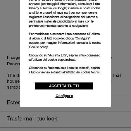
annunci (per maggiori informazioni, consultare il
sito
Privacy e Termini di Google
) insieme ai nostri cookie
analitici e a quelli di terze parti per comprendere e
migliorare l'esperienza di navigazione dell'utente e
per inviare materiale pubblicitario in linea con le
preferenze mostrate durante la navigazione
Per modificare o revocare il tuo consenso all’utilizzo
di alcuni o di tutti i cookie, clicca “Configura”,
oppure, per maggiori informazioni, consulta la nostra
Cookie policy.
Cliccando su “Accetta tutti”, esprimi il tuo consenso
Il segnatempo viene fornito all'interno del cofanetto
all’utilizzo dei cookie sopraindicati.
Panerai.
Cliccando su "accetta solo i cookie tecnici", esprimi
il tuo consenso soltanto all’utilizzo dei cookie tecnici.
The design includes a convenient drawer or a tray that
houses the second strap and tools to change the
ACCETTA TUTTI
straps, if applicable to the specific watch model.
Configura
Estendi la garanzia
Trasforma il tuo look