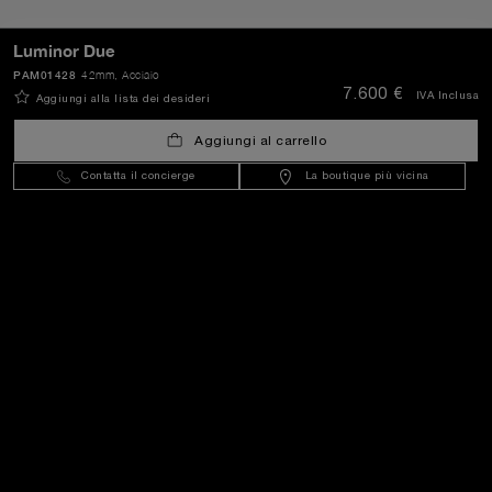
INVIA
Luminor Due
PAM01428
42mm
, Acciaio
7.600 €
IVA Inclusa
Aggiungi alla lista dei desideri
Italy
(
EUR €
)
- IT
Aggiungi al carrello
Contatta il concierge
La boutique più vicina
Servizio Clienti
Il Mondo Di Panerai
Note Legali
Extra