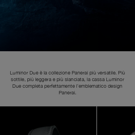
Luminor Due è la collezione Panerai più versatile. Più
sottile, più leggera e più slanciata, la cassa Luminor
Due completa perfettamente l’emblematico design
Panerai.
Image
1
of
6